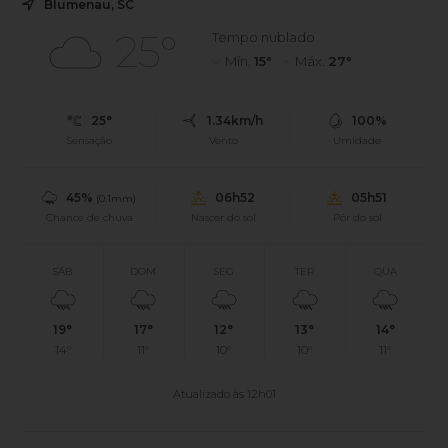
Blumenau, SC
25°
Tempo nublado
Mín.
15°
Máx.
27°
25°
1.34km/h
100%
Sensação
Vento
Umidade
45%
06h52
05h51
(0.1mm)
Chance de chuva
Nascer do sol
Pôr do sol
SÁB
DOM
SEG
TER
QUA
19°
17°
12°
13°
14°
14°
11°
10°
10°
11°
Atualizado às 12h01