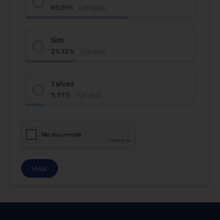
60,91%
(268 votos)
Sim
29,32%
(129 votos)
Talvez
9,77%
(43 votos)