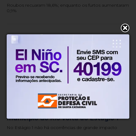
Roubos recuaram 18,6%; enquanto os furtos aumentaram
0,9%
Geral
Há 1 dia
Ventos diminuem de intensidade e
município do Rio volta ao Estágio 1
No Estágio 1 não há ocorrências de grande impacto