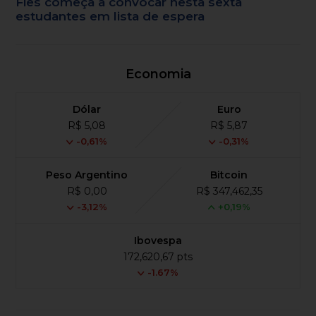
Fies começa a convocar nesta sexta
estudantes em lista de espera
Economia
Dólar
Euro
R$ 5,08
R$ 5,87
-0,61%
-0,31%
Peso Argentino
Bitcoin
R$ 0,00
R$ 347,462,35
-3,12%
+0,19%
Ibovespa
172,620,67 pts
-1.67%