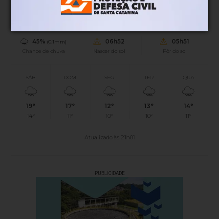
15°
0.86km/h
94%
Sensação
Vento
Umidade
45%
06h52
05h51
(0.1mm)
Chance de chuva
Nascer do sol
Pôr do sol
SÁB
DOM
SEG
TER
QUA
19°
17°
12°
13°
14°
14°
11°
10°
10°
11°
Atualizado às 21h01
PUBLICIDADE