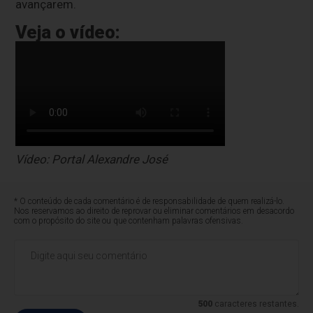
avançarem.
Veja o vídeo:
Vídeo: Portal Alexandre José
* O conteúdo de cada comentário é de responsabilidade de quem realizá-lo.
Nos reservamos ao direito de reprovar ou eliminar comentários em desacordo
com o propósito do site ou que contenham palavras ofensivas.
500
caracteres restantes.