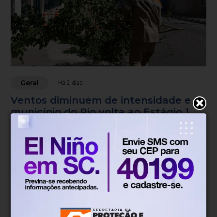
Geral
Há 2 dias
Ventos diminuem de intensidade e
município do Rio volta ao Estágio 1
No Estágio 1 não há ocorrências de grande impacto
Blumenau, SC
15°
Tempo nublado
Mín.
15°
Máx.
27°