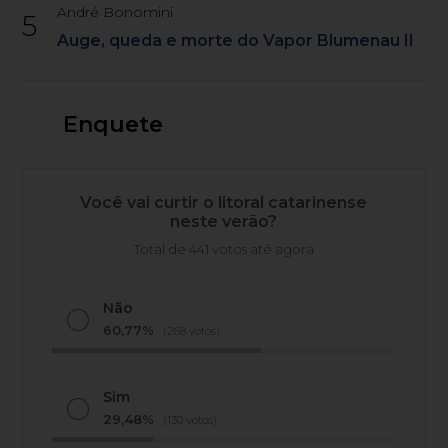
André Bonomini
5
Auge, queda e morte do Vapor Blumenau II
Enquete
Você vai curtir o litoral catarinense
neste verão?
Total de 441 votos até agora
Não
60,77%
(268 votos)
Sim
29,48%
(130 votos)