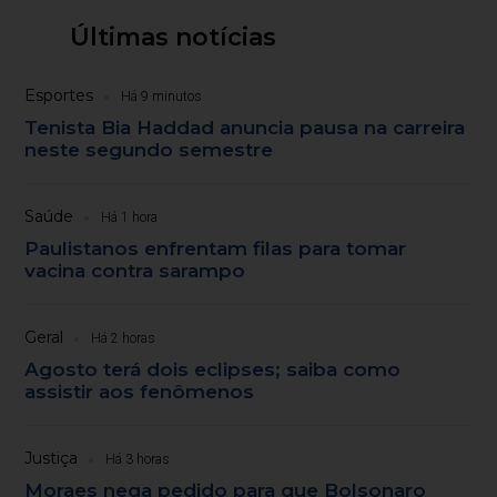
Últimas notícias
Esportes
Há 9 minutos
Tenista Bia Haddad anuncia pausa na carreira
neste segundo semestre
Saúde
Há 1 hora
Paulistanos enfrentam filas para tomar
vacina contra sarampo
Geral
Há 2 horas
Agosto terá dois eclipses; saiba como
assistir aos fenômenos
Justiça
Há 3 horas
Moraes nega pedido para que Bolsonaro