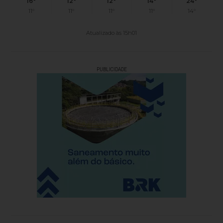
16°
12°
12°
14°
24°
11°
11°
11°
11°
14°
Atualizado às 15h01
PUBLICIDADE