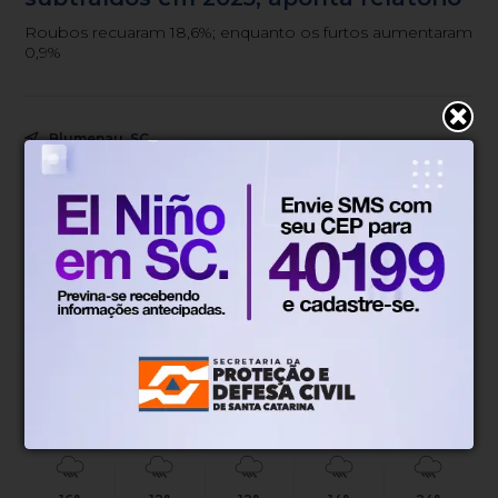
Roubos recuaram 18,6%; enquanto os furtos aumentaram
0,9%
Blumenau, SC
17°
Chuvas esparsas
Mín.
12°
Máx.
18°
17°
0.64km/h
100%
Sensação
Vento
Umidade
100%
06h51
05h52
(2.08mm)
Chance de chuva
Nascer do sol
Pôr do sol
DOM
SEG
TER
QUA
QUI