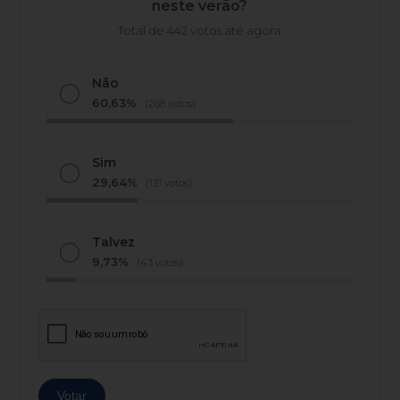
neste verão?
Total de 442 votos até agora
Não
60,63%
(268 votos)
Sim
29,64%
(131 votos)
Talvez
9,73%
(43 votos)