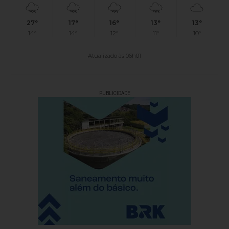
27°
17°
16°
13°
13°
14°
14°
12°
11°
10°
Atualizado às 06h01
PUBLICIDADE