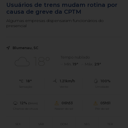
Usuários de trens mudam rotina por
causa de greve da CPTM
Algumas empresas dispensaram funcionários do
presencial
Blumenau, SC
18°
Tempo nublado
Mín.
19°
Máx.
29°
18°
1.21km/h
100%
Sensação
Vento
Umidade
12%
06h53
05h51
(0mm)
Chance de chuva
Nascer do sol
Pôr do sol
SEX
SÁB
DOM
SEG
TER