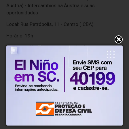
Áustria) - Intercâmbios na Áustria e suas
oportunidades
Local: Rua Petrópolis, 11 - Centro (ICBA)
Horário: 19h
Evento: Kaffee Mit Geschichten (Café com histórias):
UMA VIAGEM AO TEMPO
Local: Biblioteca do Sesc (Rua Dr. Amadeu da Luz,
165 - Centro)
Horário: 19h
Leia mais notícias de Blumenau e
região
Ruas de Blumenau sofrem alterações no trânsito
por conta de obras; veja os pontos