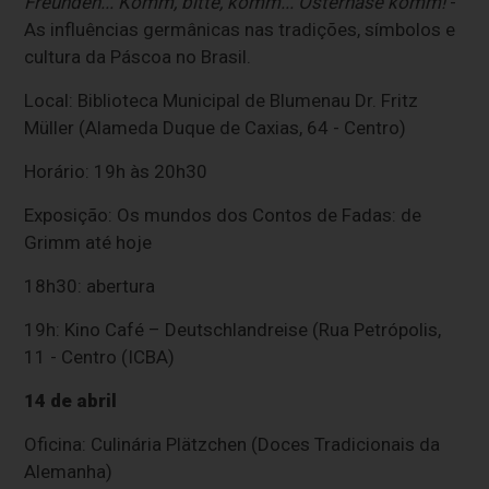
Freunden... Komm, bitte, komm... Osterhase komm!
-
As influências germânicas nas tradições, símbolos e
cultura da Páscoa no Brasil.
Local: Biblioteca Municipal de Blumenau Dr. Fritz
Müller (Alameda Duque de Caxias, 64 - Centro)
Horário: 19h às 20h30
Exposição: Os mundos dos Contos de Fadas: de
Grimm até hoje
18h30: abertura
19h: Kino Café – Deutschlandreise (Rua Petrópolis,
11 - Centro (ICBA)
14 de abril
Oficina: Culinária Plätzchen (Doces Tradicionais da
Alemanha)