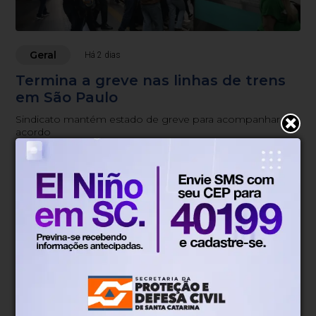
Geral
Há 2 dias
Termina a greve nas linhas de trens
em São Paulo
Sindicato mantém estado de greve para acompanhar
acordo
Blumenau, SC
21°
Tempo nublado
Mín.
15°
Máx.
27°
21°
2.74km/h
84%
Sensação
Vento
Umidade