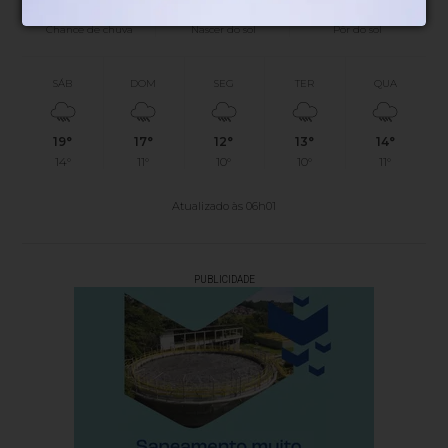
45%
06h52
05h51
(0.1mm)
Chance de chuva
Nascer do sol
Pôr do sol
SÁB
DOM
SEG
TER
QUA
19°
17°
12°
13°
14°
14°
11°
10°
10°
11°
Atualizado às 06h01
PUBLICIDADE