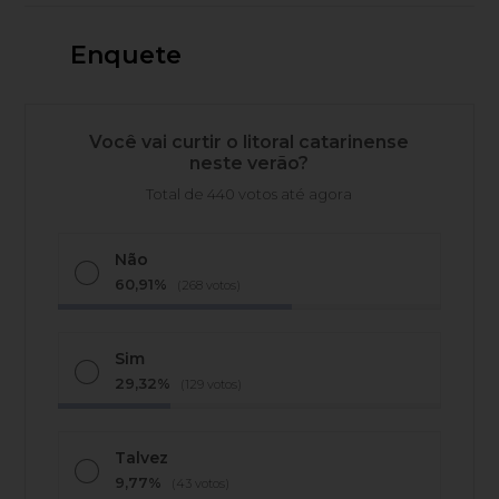
Enquete
Você vai curtir o litoral catarinense
neste verão?
Total de 440 votos até agora
Não
60,91%
(268 votos)
Sim
29,32%
(129 votos)
Talvez
9,77%
(43 votos)