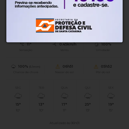
Blumenau, SC
11°
Tempo limpo
Mín.
14°
Máx.
19°
11°
0.45km/h
100%
Sensação
Vento
Umidade
100%
06h51
05h52
(5.1mm)
Chance de chuva
Nascer do sol
Pôr do sol
SEG
TER
QUA
QUI
SEX
15°
13°
17°
25°
19°
10°
10°
11°
13°
15°
Atualizado às 06h01