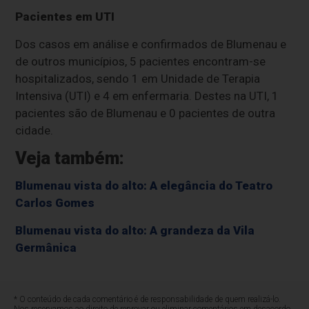
Pacientes em UTI
Dos casos em análise e confirmados de Blumenau e
de outros municípios, 5 pacientes encontram-se
hospitalizados, sendo 1 em Unidade de Terapia
Intensiva (UTI) e 4 em enfermaria. Destes na UTI, 1
pacientes são de Blumenau e 0 pacientes de outra
cidade.
Veja também:
Blumenau vista do alto: A elegância do Teatro
Carlos Gomes
Blumenau vista do alto: A grandeza da Vila
Germânica
* O conteúdo de cada comentário é de responsabilidade de quem realizá-lo.
Nos reservamos ao direito de reprovar ou eliminar comentários em desacordo