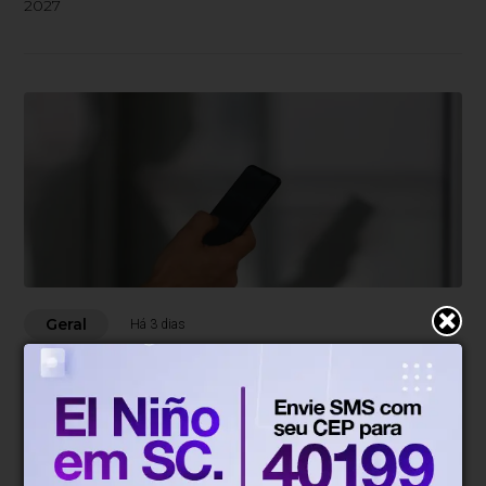
2027
Geral
Há 3 dias
Mais de 830 mil celulares foram
subtraídos em 2025, aponta relatório
Roubos recuaram 18,6%; enquanto os furtos aumentaram
0,9%