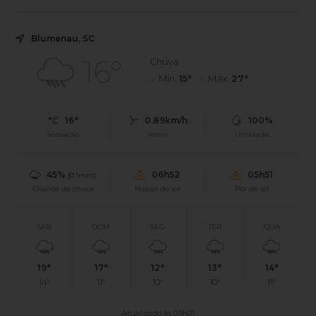
Blumenau, SC
16°
Chuva
Mín.
15°
Máx.
27°
16°
0.89km/h
100%
Sensação
Vento
Umidade
45%
06h52
05h51
(0.1mm)
Chance de chuva
Nascer do sol
Pôr do sol
SÁB
DOM
SEG
TER
QUA
19°
17°
12°
13°
14°
14°
11°
10°
10°
11°
Atualizado às 03h01