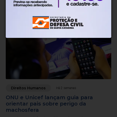
Encontro em Brasília debate as violências sofridas na
ditadura
Direitos Humanos
Há 2 semanas
ONU e Unicef lançam guia para
orientar pais sobre perigo da
machosfera