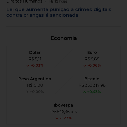
Direitos Humanos
Há 12 horas
Lei que aumenta punição a crimes digitais
contra crianças é sancionada
Economia
Dólar
Euro
R$ 5,11
R$ 5,89
-0,03%
-0,06%
Peso Argentino
Bitcoin
R$ 0,00
R$ 350,317,98
+0,00%
+0,43%
Ibovespa
175,546,36 pts
-1.23%