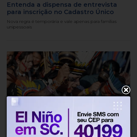
Entenda a dispensa de entrevista
para inscrição no Cadastro Único
Nova regra é temporária e vale apenas para famílias
unipessoais
Direitos Humanos
Há 2 semanas
Organizações cobram criação de
Comissão da Verdade Indígena