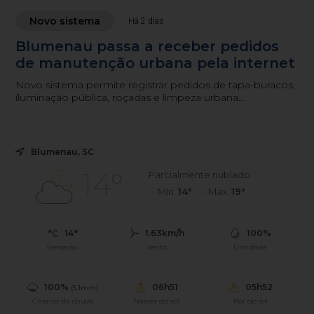
Novo sistema
Há 2 dias
Blumenau passa a receber pedidos
de manutenção urbana pela internet
Novo sistema permite registrar pedidos de tapa-buracos,
iluminação pública, roçadas e limpeza urbana
diretamente pelo portal da Prefeitura.
Blumenau, SC
14°
Parcialmente nublado
Mín.
14°
Máx.
19°
14°
1.63km/h
100%
Sensação
Vento
Umidade
100%
06h51
05h52
(5.1mm)
Chance de chuva
Nascer do sol
Pôr do sol