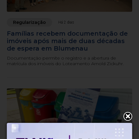
Regularização
Há 2 dias
Famílias recebem documentação de
imóveis após mais de duas décadas
de espera em Blumenau
Documentação permite o registro e a abertura de
matrícula dos imóveis do Loteamento Arnold Zickuhr.