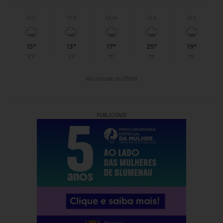
SEG
TER
QUA
QUI
SEX
15°
13°
17°
25°
19°
10°
10°
11°
13°
15°
Atualizado às 03h01
PUBLICIDADE