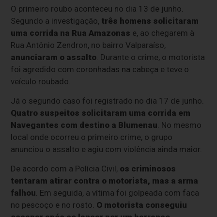
O primeiro roubo aconteceu no dia 13 de junho.
Segundo a investigação,
três homens solicitaram
uma corrida na Rua Amazonas
e, ao chegarem à
Rua Antônio Zendron, no bairro Valparaíso,
anunciaram o assalto
. Durante o crime, o motorista
foi agredido com coronhadas na cabeça e teve o
veículo roubado.
Já o segundo caso foi registrado no dia 17 de junho.
Quatro suspeitos solicitaram uma corrida em
Navegantes com destino a Blumenau
. No mesmo
local onde ocorreu o primeiro crime, o grupo
anunciou o assalto e agiu com violência ainda maior.
De acordo com a Polícia Civil,
os criminosos
tentaram atirar contra o motorista, mas a arma
falhou
. Em seguida, a vítima foi golpeada com faca
no pescoço e no rosto.
O motorista conseguiu
escapar após se lançar por um barranco
.