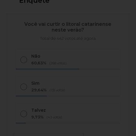
Enquete
Você vai curtir o litoral catarinense
neste verão?
Total de 442 votos até agora
Não
60,63%
(268 votos)
Sim
29,64%
(131 votos)
Talvez
9,73%
(43 votos)