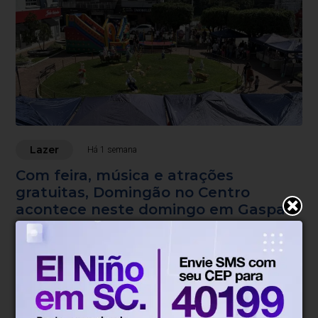
Lazer
Há 1 semana
Com feira, música e atrações
gratuitas, Domingão no Centro
acontece neste domingo em Gaspar
Ruas do Centro serão interditadas para a realização do
evento.
Blumenau, SC