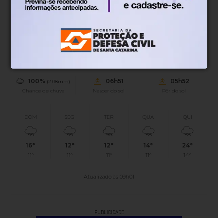
15°
Chuvas esparsas
Mín.
12°
Máx.
18°
15°
0.16km/h
100%
Sensação
Vento
Umidade
100%
06h51
05h52
(2.08mm)
Chance de chuva
Nascer do sol
Pôr do sol
DOM
SEG
TER
QUA
QUI
16°
12°
12°
14°
24°
11°
11°
11°
11°
14°
Atualizado às 09h01
PUBLICIDADE