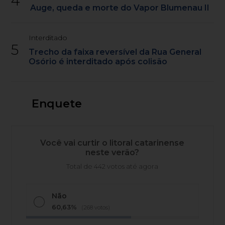
4
Auge, queda e morte do Vapor Blumenau II
Interditado
5
Trecho da faixa reversível da Rua General
Osório é interditado após colisão
Enquete
Você vai curtir o litoral catarinense
neste verão?
Total de 442 votos até agora
Não
60,63%
(268 votos)