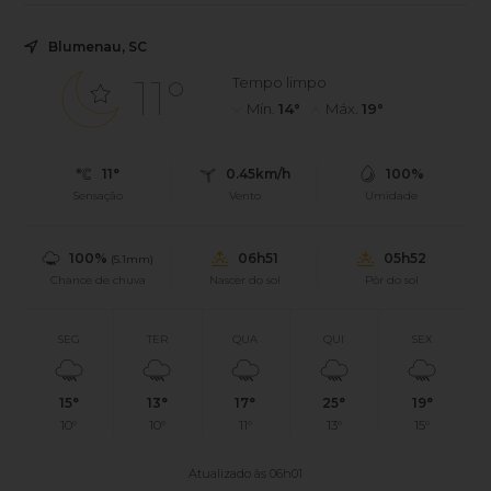
Blumenau, SC
11°
Tempo limpo
Mín.
14°
Máx.
19°
11°
0.45km/h
100%
Sensação
Vento
Umidade
100%
06h51
05h52
(5.1mm)
Chance de chuva
Nascer do sol
Pôr do sol
SEG
TER
QUA
QUI
SEX
15°
13°
17°
25°
19°
10°
10°
11°
13°
15°
Atualizado às 06h01