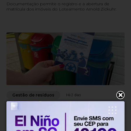
Documentação permite o registro e a abertura de
matrícula dos imóveis do Loteamento Arnold Zickuhr.
Gestão de resíduos
Há 2 dias
Fiscais do Samae iniciam campanha
para orientar grandes geradores de
resíduos em Blumenau
Campanha começa na próxima segunda-feira (10) e