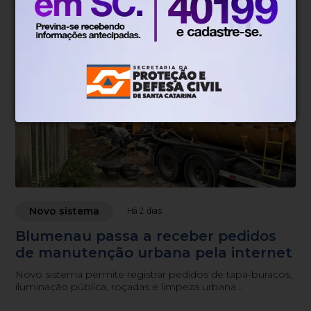
busca orientar comerciantes e prestadores de serviços
sobre as obrigações previstas na legislação municipal.
Novo sistema
Há 2 dias
Blumenau passa a receber pedidos
de manutenção urbana pela internet
Novo sistema permite registrar pedidos de tapa-buracos,
iluminação pública, roçadas e limpeza urbana
diretamente pelo portal da Prefeitura.