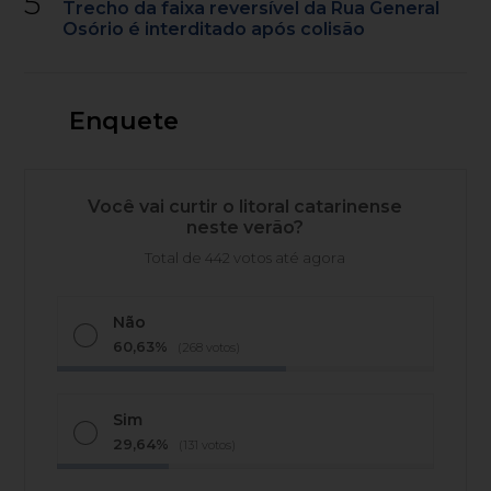
5
Trecho da faixa reversível da Rua General
Osório é interditado após colisão
Enquete
Você vai curtir o litoral catarinense
neste verão?
Total de 442 votos até agora
Não
60,63%
(268 votos)
Sim
29,64%
(131 votos)