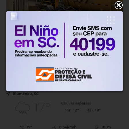
Novo sistema
Há 1 dia
Blumenau passa a receber pedidos
de manutenção urbana pela internet
Novo sistema permite registrar pedidos de tapa-buracos,
iluminação pública, roçadas e limpeza urbana
diretamente pelo portal da Prefeitura.
Blumenau, SC
17°
Chuvas esparsas
Mín.
12°
Máx.
18°
17°
0.64km/h
100%