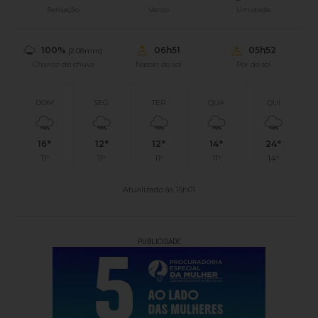
Sensação
Vento
Umidade
100%
06h51
05h52
(2.08mm)
Chance de chuva
Nascer do sol
Pôr do sol
DOM
SEG
TER
QUA
QUI
16°
12°
12°
14°
24°
11°
11°
11°
11°
14°
Atualizado às 15h01
PUBLICIDADE