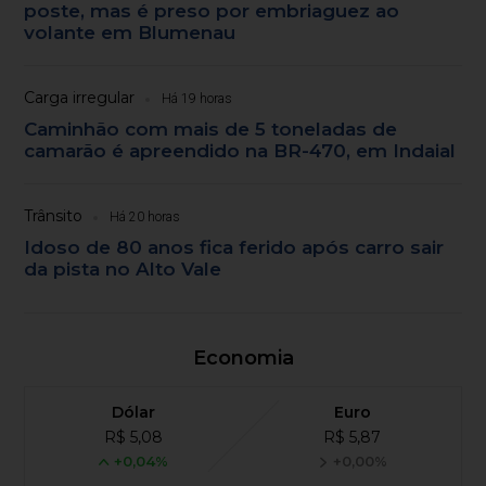
poste, mas é preso por embriaguez ao
volante em Blumenau
Carga irregular
Há 19 horas
Caminhão com mais de 5 toneladas de
camarão é apreendido na BR-470, em Indaial
Trânsito
Há 20 horas
Idoso de 80 anos fica ferido após carro sair
da pista no Alto Vale
Economia
Dólar
Euro
R$ 5,08
R$ 5,87
+0,04%
+0,00%