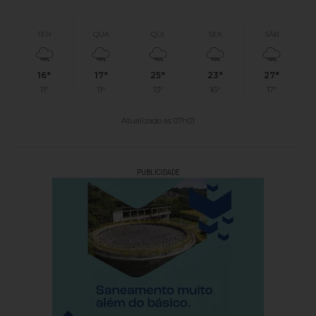
TER
QUA
QUI
SEX
SÁB
16°
17°
25°
23°
27°
11°
11°
13°
16°
17°
Atualizado às 07h01
PUBLICIDADE