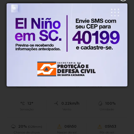
Direto da Europa
Há 3 semanas
Banda alemã Die Kirchdorfer é
confirmada na 41ª Oktoberfest
Blumenau
A Die Kirchdorfer retorna ao evento acompanhada de
um convidado especial: o guitarrista alemão Florian
Opahle.
Blumenau, SC
12°
Tempo nublado
Mín.
11°
Máx.
14°
12°
0.22km/h
100%
Sensação
Vento
Umidade
20%
06h50
05h53
(0.28mm)
Chance de chuva
Nascer do sol
Pôr do sol