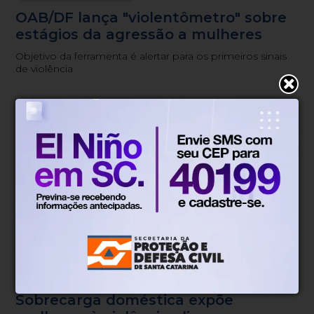
OAB/DF lança "violentômetro" sobre
estágios da agressão a mulheres
Objetivo da ferramenta é alertar para os primeiros sinais
de violência
Direitos Humanos
Há 2 dias
Sobrecarga doméstica expõe