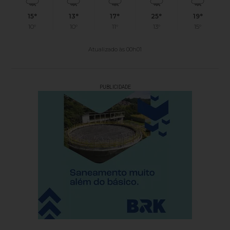
15°
13°
17°
25°
19°
10°
10°
11°
13°
15°
Atualizado às 00h01
PUBLICIDADE