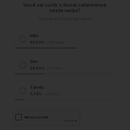
Você vai curtir o litoral catarinense
neste verão?
Total de 442 votos até agora
Não
60,63%
(268 votos)
Sim
29,64%
(131 votos)
Talvez
9,73%
(43 votos)