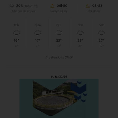
20%
06h50
05h53
(0.28mm)
Chance de chuva
Nascer do sol
Pôr do sol
TER
QUA
QUI
SEX
SÁB
16°
17°
25°
23°
27°
11°
11°
13°
16°
17°
Atualizado às 07h01
PUBLICIDADE