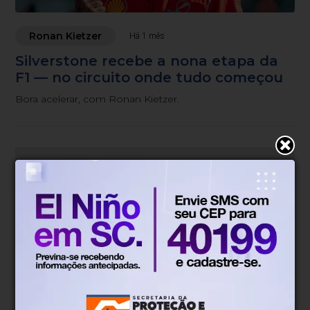
Ronan Kietzer
Há 1 mês
Silverstone recebe a nona etapa da
F1 — no circuito onde tudo começou
Bora acelerar, com Ronan Kietzer.
Sobre o blog/coluna
Blumenauense apaixonado por esporte a
motor, acompanha de perto as principais
competições. Com olhar atento e opinião