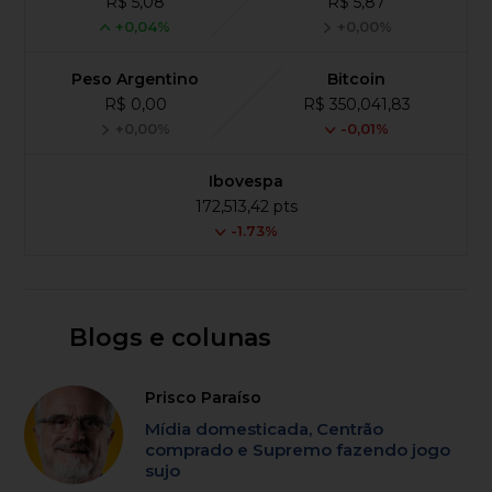
R$ 5,08
R$ 5,87
+0,04%
+0,00%
Peso Argentino
Bitcoin
R$ 0,00
R$ 350,041,83
+0,00%
-0,01%
Ibovespa
172,513,42 pts
-1.73%
Blogs e colunas
Prisco Paraíso
Mídia domesticada, Centrão
comprado e Supremo fazendo jogo
sujo