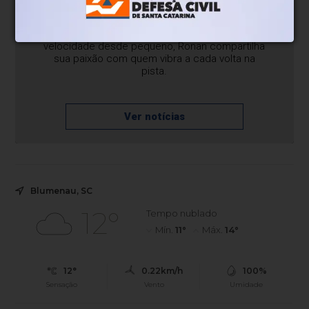
afiada, assina a coluna no AJ Notícias trazendo
bastidores, curiosidades e os grandes
momentos do automobilismo. Fã da
velocidade desde pequeno, Ronan compartilha
sua paixão com quem vibra a cada volta na
pista.
Ver notícias
Blumenau, SC
12°
Tempo nublado
Mín.
11°
Máx.
14°
12°
0.22km/h
100%
Sensação
Vento
Umidade