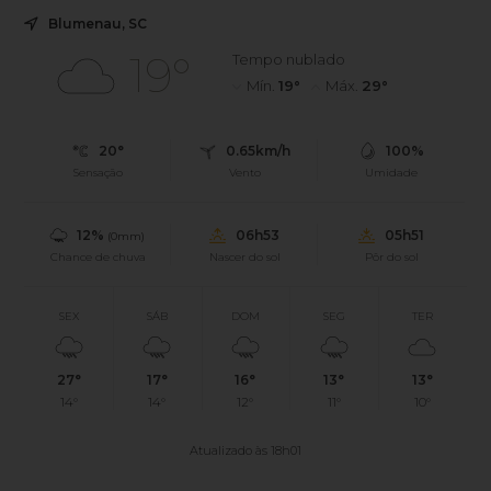
Blumenau, SC
19°
Tempo nublado
Mín.
19°
Máx.
29°
20°
0.65km/h
100%
Sensação
Vento
Umidade
12%
06h53
05h51
(0mm)
Chance de chuva
Nascer do sol
Pôr do sol
SEX
SÁB
DOM
SEG
TER
27°
17°
16°
13°
13°
14°
14°
12°
11°
10°
Atualizado às 18h01