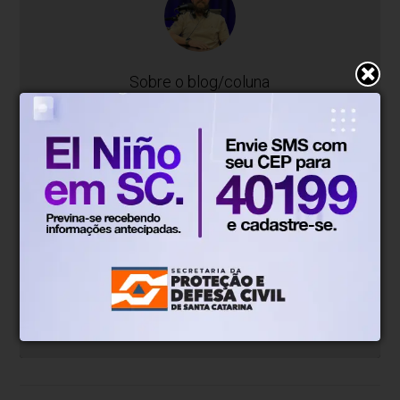
Sobre o blog/coluna
Blumenauense apaixonado por esporte a
motor, acompanha de perto as principais
competições. Com olhar atento e opinião
afiada, assina a coluna no AJ Notícias trazendo
bastidores, curiosidades e os grandes
momentos do automobilismo. Fã da
velocidade desde pequeno, Ronan compartilha
sua paixão com quem vibra a cada volta na
pista.
Ver notícias