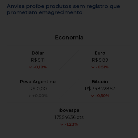
Anvisa proíbe produtos sem registro que
prometiam emagrecimento
Economia
Dólar
Euro
R$ 5,11
R$ 5,89
-0,18%
-0,51%
Peso Argentino
Bitcoin
R$ 0,00
R$ 348,228,57
+0,00%
-0,50%
Ibovespa
175,546,36 pts
-1.23%