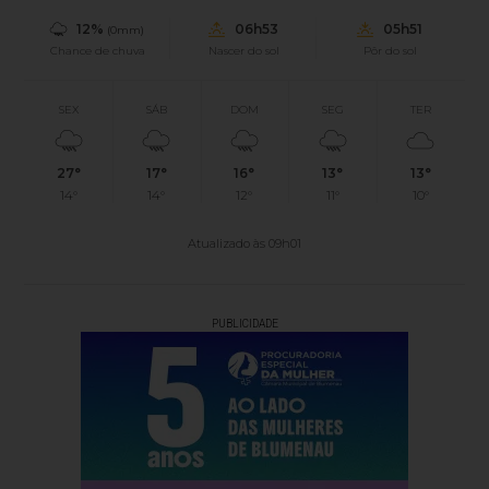
12%
06h53
05h51
(0mm)
Chance de chuva
Nascer do sol
Pôr do sol
SEX
SÁB
DOM
SEG
TER
27°
17°
16°
13°
13°
14°
14°
12°
11°
10°
Atualizado às 09h01
PUBLICIDADE