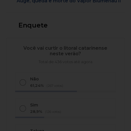
Auge, queda e morte do Vapor Blumenau II
Enquete
Você vai curtir o litoral catarinense
neste verão?
Total de 436 votos até agora
Não
61,24%
(267 votos)
Sim
28,9%
(126 votos)