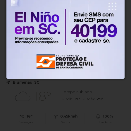
Operação
Há 1 dia
PM encontra desmanche clandestino
e recupera veículos furtados às
margens da BR-470, em Gaspar
No local, policiais localizaram carros furtados, veículos
desmontados, peças automotivas e placas com registro
de furto
Blumenau, SC
18°
Tempo nublado
Mín.
19°
Máx.
29°
18°
0.45km/h
100%
Sensação
Vento
Umidade