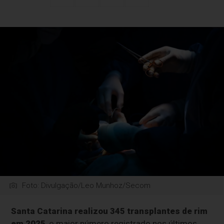
Foto: Divulgação/Leo Munhoz/Secom
Santa Catarina realizou 345 transplantes de rim
em 2025
, o maior número registrado nos últimos