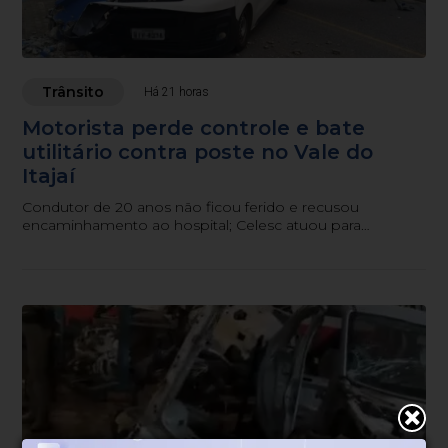
Trânsito
Há 21 horas
Motorista perde controle e bate
utilitário contra poste no Vale do
Itajaí
Condutor de 20 anos não ficou ferido e recusou
encaminhamento ao hospital; Celesc atuou para
restabelecer a rede elétrica.