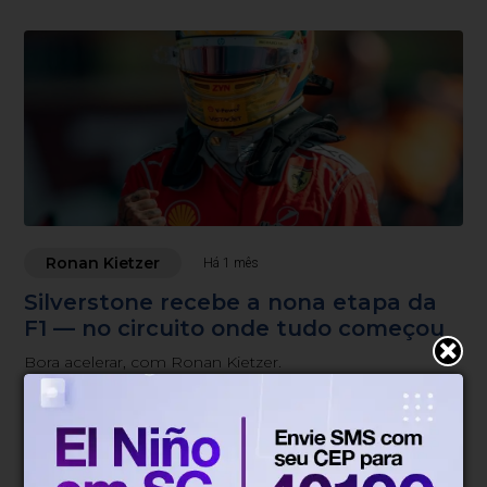
Ronan Kietzer
Há 1 mês
Silverstone recebe a nona etapa da
F1 — no circuito onde tudo começou
Bora acelerar, com Ronan Kietzer.