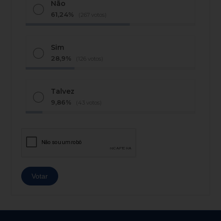
Não
61,24%
(267 votos)
Sim
28,9%
(126 votos)
Talvez
9,86%
(43 votos)