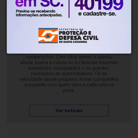
Sobre o blog/coluna
Blumenauense apaixonado por esporte a
motor, acompanha de perto as principais
competições. Com olhar atento e opinião
afiada, assina a coluna no AJ Notícias trazendo
bastidores, curiosidades e os grandes
momentos do automobilismo. Fã da
velocidade desde pequeno, Ronan compartilha
sua paixão com quem vibra a cada volta na
pista.
Ver notícias