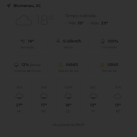
Blumenau, SC
18°
Tempo nublado
Mín.
19°
Máx.
29°
18°
0.45km/h
100%
Sensação
Vento
Umidade
12%
06h53
05h51
(0mm)
Chance de chuva
Nascer do sol
Pôr do sol
SEX
SÁB
DOM
SEG
TER
27°
17°
16°
13°
13°
14°
14°
12°
11°
10°
Atualizado às 09h01