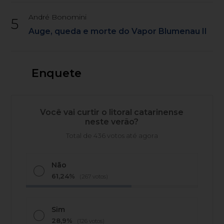
André Bonomini
5
Auge, queda e morte do Vapor Blumenau II
Enquete
Você vai curtir o litoral catarinense
neste verão?
Total de 436 votos até agora
Não
61,24%
(267 votos)
Sim
28,9%
(126 votos)