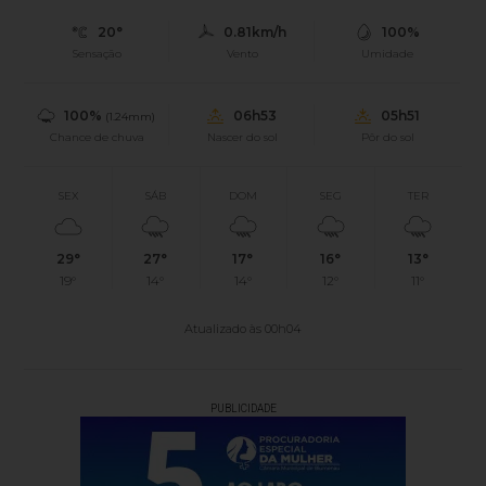
20°
0.81km/h
100%
Sensação
Vento
Umidade
100%
06h53
05h51
(1.24mm)
Chance de chuva
Nascer do sol
Pôr do sol
SEX
SÁB
DOM
SEG
TER
29°
27°
17°
16°
13°
19°
14°
14°
12°
11°
Atualizado às 00h04
PUBLICIDADE