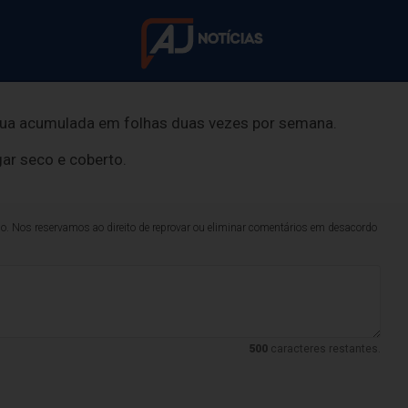
vazie completamente.
ida dos animais de estimação pelo menos uma vez por
água acumulada em folhas duas vezes por semana.
ra nove casos de
ar seco e coberto.
confirmados na ú
lo. Nos reservamos ao direito de reprovar ou eliminar comentários em desacordo
Não há registro de mortes pela doença no município
500
caracteres restantes.