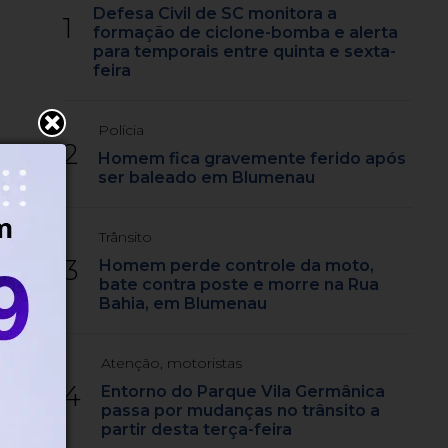
Defesa Civil de SC monitora a
1
formação de ciclone-bomba e alerta
para temporais entre quinta e sexta-
feira
Polícia
2
Homem fica gravemente ferido após
ser baleado em Blumenau
Trânsito
3
Homem perde controle da moto,
bate contra poste e morre na Rua
Bahia, em Blumenau
Atenção, motoristas
4
Entorno do Parque Vila Germânica
passa por mudanças no trânsito a
partir desta terça-feira