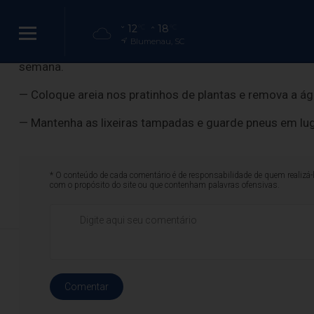
— Trate a piscina com cloro. Se não estiver em uso, es
12
18
°C
°C
Blumenau, SC
— Lave com escova e sabão as vasilhas de água e com
semana.
— Coloque areia nos pratinhos de plantas e remova a 
Blumenau regist
— Mantenha as lixeiras tampadas e guarde pneus em lug
dois novos 
* O conteúdo de cada comentário é de responsabilidade de quem realizá-
com o propósito do site ou que contenham palavras ofensivas.
Comentar