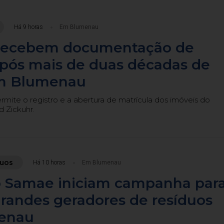
Há 9 horas
Em Blumenau
 recebem documentação de
após mais de duas décadas de
m Blumenau
ite o registro e a abertura de matrícula dos imóveis do
 Zickuhr.
duos
Há 10 horas
Em Blumenau
do Samae iniciam campanha par
grandes geradores de resíduos
enau