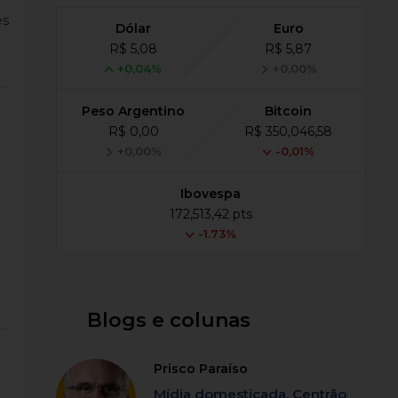
es
Dólar
Euro
R$ 5,08
R$ 5,87
+0,04%
+0,00%
Peso Argentino
Bitcoin
R$ 0,00
R$ 350,046,58
+0,00%
-0,01%
Ibovespa
172,513,42 pts
-1.73%
Blogs e colunas
Prisco Paraíso
Mídia domesticada, Centrão