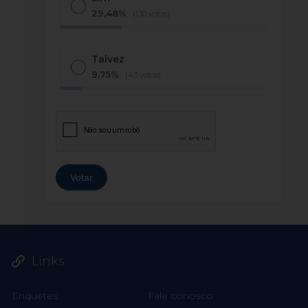
29,48%
(130 votos)
Talvez
9,75%
(43 votos)
Links
Enquetes
Fale conosco