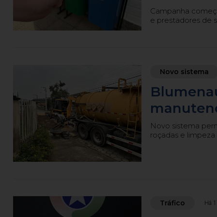
Campanha começa n
e prestadores de s
Novo sistema
Blumenau
manutenç
Novo sistema permi
roçadas e limpeza 
Tráfico
Há 1