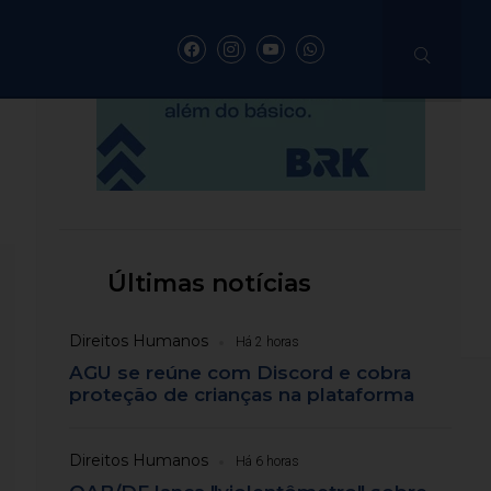
 dengue em 2026;
ltima semana
Últimas notícias
.
Direitos Humanos
Há 2 horas
AGU se reúne com Discord e cobra
proteção de crianças na plataforma
Direitos Humanos
Há 6 horas