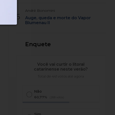
André Bonomini
5
Auge, queda e morte do Vapor
Blumenau II
Enquete
Você vai curtir o litoral
catarinense neste verão?
Total de 441 votos até agora
Não
60,77%
(268 votos)
Sim