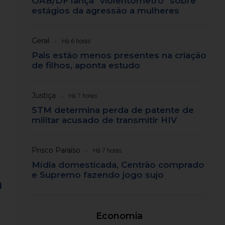
OAB/DF lança "violentômetro" sobre
estágios da agressão a mulheres
Geral
Há 6 horas
Pais estão menos presentes na criação
de filhos, aponta estudo
Justiça
Há 7 horas
STM determina perda de patente de
militar acusado de transmitir HIV
Prisco Paraíso
Há 7 horas
Mídia domesticada, Centrão comprado
e Supremo fazendo jogo sujo
a
Economia