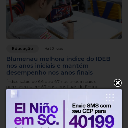
Educação
Há 20 horas
Blumenau melhora índice do IDEB
nos anos iniciais e mantém
desempenho nos anos finais
Índice subiu de 6,6 para 6,7 nos anos iniciais e
permaneceu em 5,7 nos anos finais do Ensino
Fundamental.
Blumenau, SC
22°
Parcialmente nublado
Mín.
15°
Máx.
27°