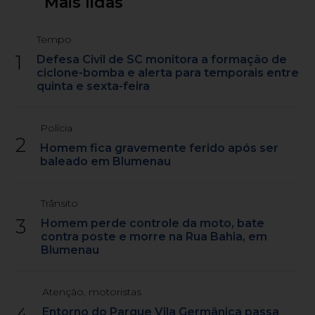
Mais lidas
Tempo
1
Defesa Civil de SC monitora a formação de
ciclone-bomba e alerta para temporais entre
quinta e sexta-feira
Polícia
2
Homem fica gravemente ferido após ser
baleado em Blumenau
Trânsito
3
Homem perde controle da moto, bate
contra poste e morre na Rua Bahia, em
Blumenau
Atenção, motoristas
4
Entorno do Parque Vila Germânica passa