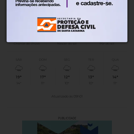
22°
1.57km/h
82%
Sensação
Vento
Umidade
45%
06h52
05h51
(0.1mm)
Chance de chuva
Nascer do sol
Pôr do sol
SÁB
DOM
SEG
TER
QUA
19°
17°
12°
13°
14°
14°
11°
10°
10°
11°
Atualizado às 09h01
PUBLICIDADE