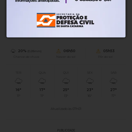
12°
Tempo nublado
Mín.
11°
Máx.
14°
12°
0.22km/h
100%
Sensação
Vento
Umidade
20%
06h50
05h53
(0.28mm)
Chance de chuva
Nascer do sol
Pôr do sol
TER
QUA
QUI
SEX
SÁB
16°
17°
25°
23°
27°
11°
11°
13°
16°
17°
Atualizado às 07h01
PUBLICIDADE