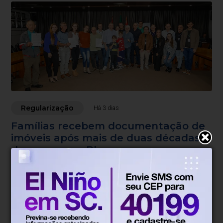
Regularização
Há 3 dias
Famílias recebem documentação de
imóveis após mais de duas décadas
de espera em Blumenau
Documentação permite o registro e a abertura de
matrícula dos imóveis do Loteamento Arnold Zickuhr.
Blumenau, SC