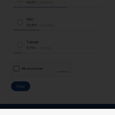
60,5%
(268 votos)
Sim
29,8%
(132 votos)
Talvez
9,71%
(43 votos)