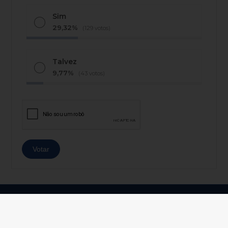
Sim
29,32%
(129 votos)
Talvez
9,77%
(43 votos)
© Copyright 2026 - AJ Notícias - Todos os direitos
reservados