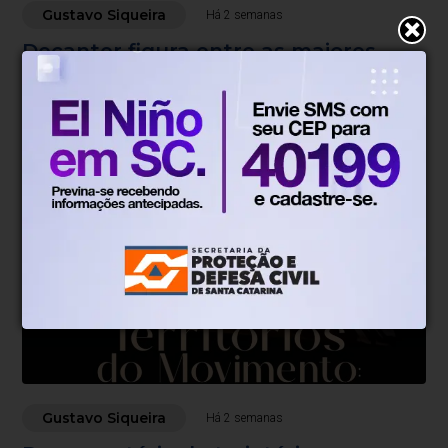
Gustavo Siqueira
Há 2 semanas
Decanter figura entre as maiores
importadoras do Brasil
Fundada em julho de 1997 por um ex-diretor têxtil que
trocou a aposentadoria pelo vinho, a Decanter
comemora neste mês de julho seus 29 anos como uma
das maiores importadoras do Brasil, sem nunca deixar
Blumenau.
Gustavo Siqueira
Há 2 semanas