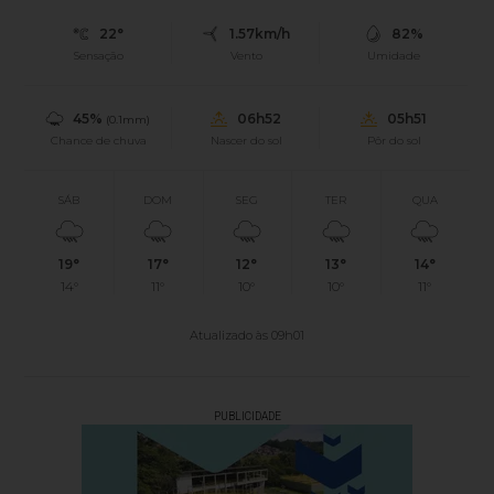
22°
1.57km/h
82%
Sensação
Vento
Umidade
45%
06h52
05h51
(0.1mm)
Chance de chuva
Nascer do sol
Pôr do sol
SÁB
DOM
SEG
TER
QUA
19°
17°
12°
13°
14°
14°
11°
10°
10°
11°
Atualizado às 09h01
PUBLICIDADE