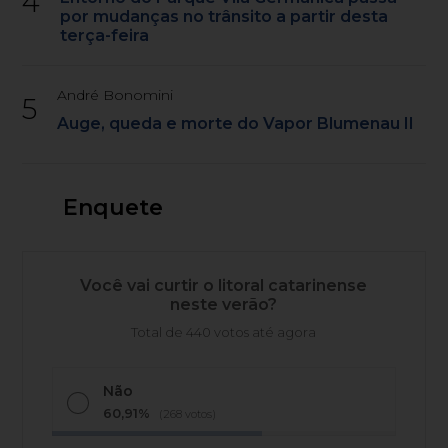
4
por mudanças no trânsito a partir desta
terça-feira
André Bonomini
5
Auge, queda e morte do Vapor Blumenau II
Enquete
Você vai curtir o litoral catarinense
neste verão?
Total de 440 votos até agora
Não
60,91%
(268 votos)