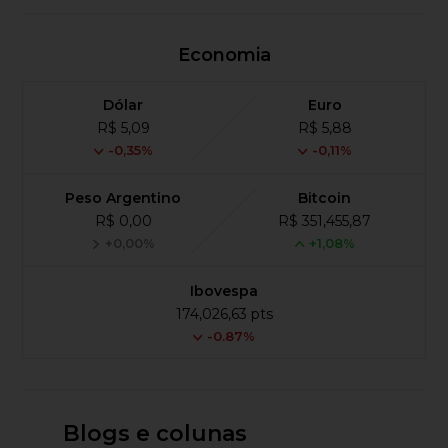
Economia
Dólar
Euro
R$ 5,09
R$ 5,88
-0,35%
-0,11%
Peso Argentino
Bitcoin
R$ 0,00
R$ 351,455,87
+0,00%
+1,08%
Ibovespa
174,026,63 pts
-0.87%
Blogs e colunas