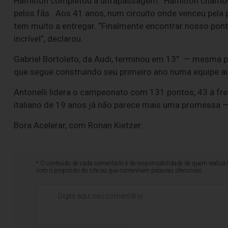
Hamilton completou a ultrapassagem. Hamilton chamou o d
pelos fãs. Aos 41 anos, num circuito onde venceu pela
tem muito a entregar. “Finalmente encontrar nosso pon
incrível”, declarou.
Gabriel Bortoleto, da Audi, terminou em 13° — mesma pos
que segue construindo seu primeiro ano numa equipe a
Antonelli lidera o campeonato com 131 pontos, 43 à fre
italiano de 19 anos já não parece mais uma promessa
Bora Acelerar, com Ronan Kietzer.
* O conteúdo de cada comentário é de responsabilidade de quem realizá-
com o propósito do site ou que contenham palavras ofensivas.