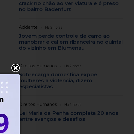
crack no chão ao ver viatura e é preso
no bairro Badenfurt
Acidente
Há 2 horas
Jovem perde controle de carro ao
manobrar e cai em ribanceira no quintal
do vizinho em Blumenau
Direitos Humanos
Há 2 horas
Sobrecarga doméstica expõe
mulheres à violência, dizem
especialistas
Direitos Humanos
Há 2 horas
Lei Maria da Penha completa 20 anos
entre avanços e desafios