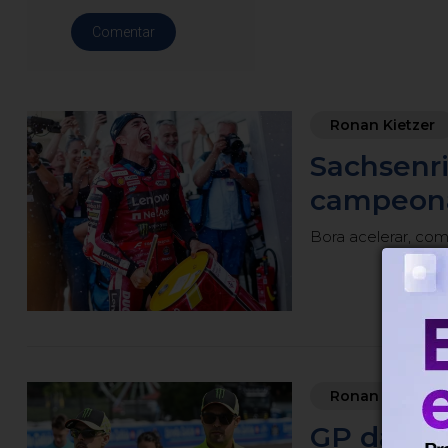
Comentar
Ronan Kietzer
Sachsenri
campeona
Bora acelerar, com
Ronan Kietzer
GP da Al