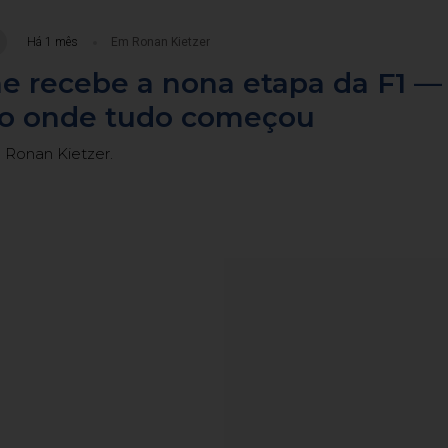
Há 1 mês
Em Ronan Kietzer
ne recebe a nona etapa da F1 —
ito onde tudo começou
 Ronan Kietzer.