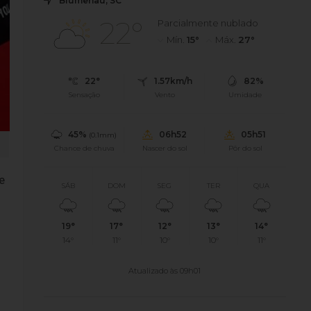
Blumenau, SC
22°
Parcialmente nublado
Mín.
15°
Máx.
27°
22°
1.57km/h
82%
Sensação
Vento
Umidade
45%
06h52
05h51
(0.1mm)
Chance de chuva
Nascer do sol
Pôr do sol
e
SÁB
DOM
SEG
TER
QUA
19°
17°
12°
13°
14°
14°
11°
10°
10°
11°
Atualizado às 09h01