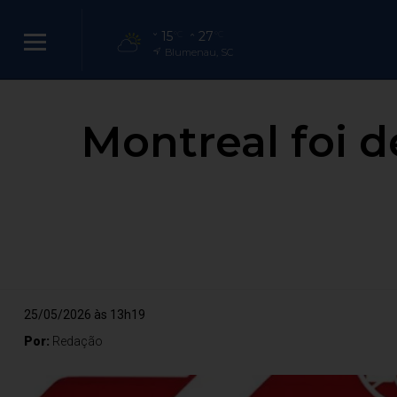
15
27
°C
°C
Blumenau, SC
Montreal foi d
25/05/2026 às 13h19
Por:
Redação