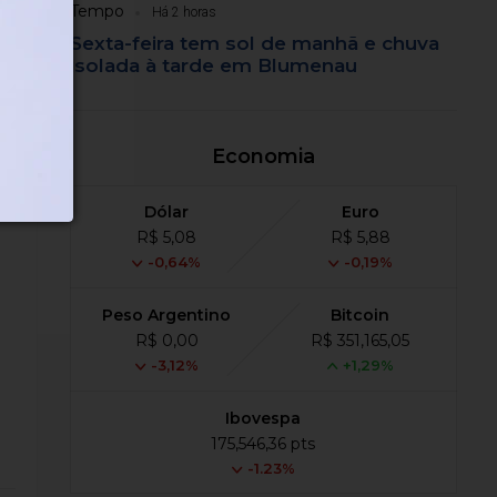
Tempo
Há 2 horas
Sexta-feira tem sol de manhã e chuva
isolada à tarde em Blumenau
Economia
Dólar
Euro
R$ 5,08
R$ 5,88
-0,64%
-0,19%
Peso Argentino
Bitcoin
R$ 0,00
R$ 351,165,05
-3,12%
+1,29%
Ibovespa
175,546,36 pts
-1.23%