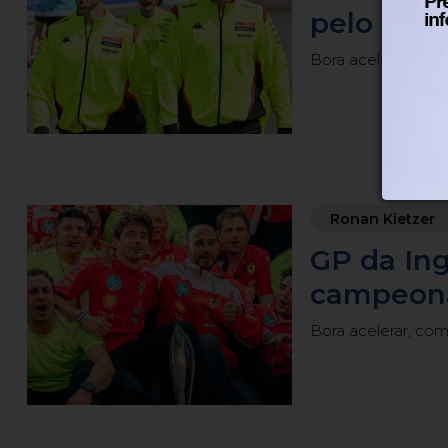
pelo reco
Bora acelerar, com
Ronan Kietzer
GP da Ing
campeona
Bora acelerar, com