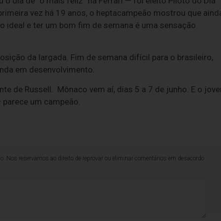
ia de “o mais feliz” na Ferrari — foi eleito Piloto do Dia
 primeira vez há 19 anos, o heptacampeão mostrou que aind
to ideal e ter um bom fim de semana é uma sensação
ição da largada. Fim de semana difícil para o brasileiro,
inda em desenvolvimento.
nte de Russell. Mônaco vem aí, dias 5 a 7 de junho. E o jov
 — parece um campeão.
lo. Nos reservamos ao direito de reprovar ou eliminar comentários em desacordo