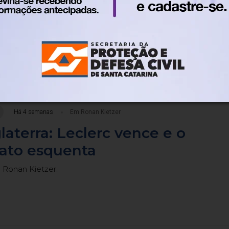
rde histórico
 Ronan Kietzer.
Há 4 semanas
Em Ronan Kietzer
laterra: Leclerc vence e o
to esquenta
 Ronan Kietzer.