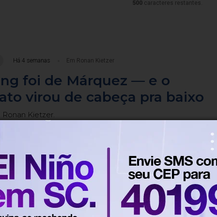
500
caracteres restantes.
Há 4 semanas
Em Ronan Kietzer
ng foi de Márquez — e o
to virou de cabeça pra baixo
 Ronan Kietzer.
Há 4 semanas
Em Ronan Kietzer
emanha: Sachsenring e a busca