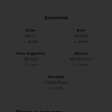
Economia
Dólar
Euro
R$ 5,11
R$ 5,89
-0,03%
-0,06%
Peso Argentino
Bitcoin
R$ 0,00
R$ 351,914,27
+0,00%
+0,89%
Ibovespa
175,546,36 pts
-1.23%