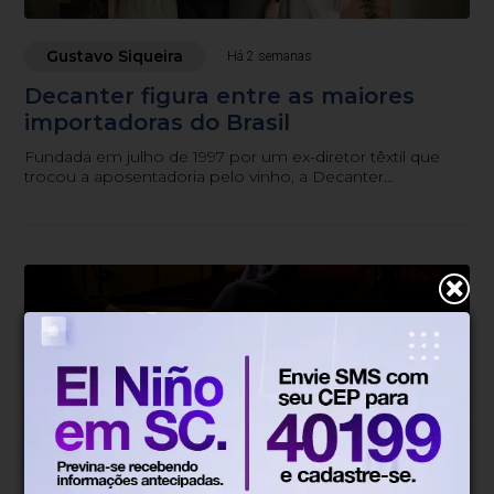
Gustavo Siqueira
Há 2 semanas
Decanter figura entre as maiores
importadoras do Brasil
Fundada em julho de 1997 por um ex-diretor têxtil que
trocou a aposentadoria pelo vinho, a Decanter
comemora neste mês de julho seus 29 anos como uma
das maiores importadoras do Brasil, sem nunca deixar
Blumenau.