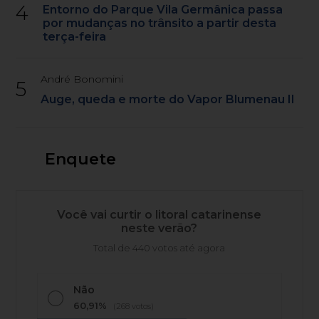
4
Entorno do Parque Vila Germânica passa
por mudanças no trânsito a partir desta
terça-feira
André Bonomini
5
Auge, queda e morte do Vapor Blumenau II
Enquete
Você vai curtir o litoral catarinense
neste verão?
Total de 440 votos até agora
Não
60,91%
(268 votos)