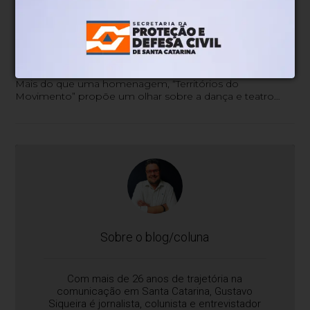
Gustavo Siqueira
Há 2 semanas
Documentário da trajetória
profissional de Ivana Vitória Deeke
Fuhrmann estreia online
Mais do que uma homenagem, “Territórios do
Movimento” propõe um olhar sobre a dança e teatro
como patrimônio cultural, memória coletiva e
experiência educativa.
Sobre o blog/coluna
Com mais de 26 anos de trajetória na
comunicação em Santa Catarina, Gustavo
Siqueira é jornalista, colunista e entrevistador