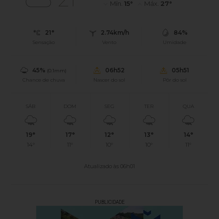
Mín.
15°
Máx.
27°
21°
2.74km/h
84%
Sensação
Vento
Umidade
45%
06h52
05h51
(0.1mm)
Chance de chuva
Nascer do sol
Pôr do sol
SÁB
DOM
SEG
TER
QUA
19°
17°
12°
13°
14°
14°
11°
10°
10°
11°
Atualizado às 06h01
PUBLICIDADE