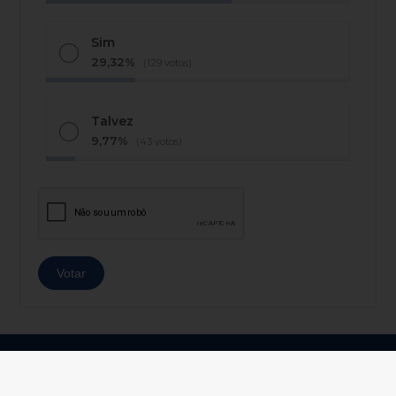
Sim
29,32%
(129 votos)
Talvez
9,77%
(43 votos)
© Copyright 2026 - AJ Notícias - Todos os direitos
reservados