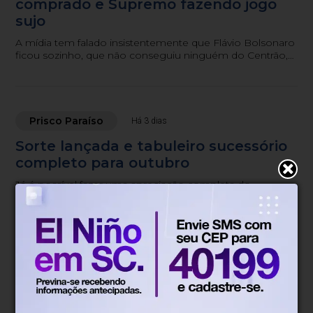
comprado e Supremo fazendo jogo
sujo
A mídia tem falado insistentemente que Flávio Bolsonaro
ficou sozinho, que não conseguiu ninguém do Centrão,
seja a União Progressista, o MDB, o Podemos ou o
Republicanos.
Prisco Paraíso
Há 3 dias
Sorte lançada e tabuleiro sucessório
completo para outubro
Já é possível fazer uma apreciação completa do
tabuleiro.
Prisco Paraíso
Há 4 dias
Lula quer 40% em SC e Merísio é a
aposta para chegar lá