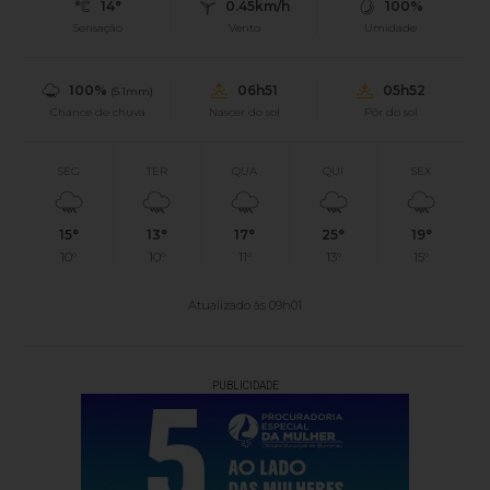
14°
0.45km/h
100%
Sensação
Vento
Umidade
100%
06h51
05h52
(5.1mm)
Chance de chuva
Nascer do sol
Pôr do sol
SEG
TER
QUA
QUI
SEX
15°
13°
17°
25°
19°
10°
10°
11°
13°
15°
Atualizado às 09h01
PUBLICIDADE