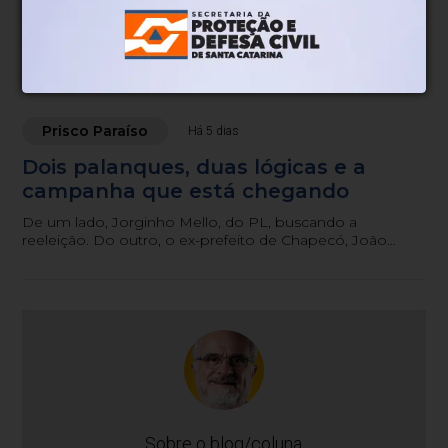
Na semana passada, Lula acionou tanto Décio quanto
Merísio para que estivessem na convenção do PT em
São Paulo.
Prisco Paraíso
Há 5 dias
Dois palanques, duas lógicas e a
campanha que está chegando
De um lado, Jorginho Mello, do PL, buscando a
reeleição. Do outro, o ex-prefeito de Chapecó, João
Rodrigues, do PSD, procurando furar a bolha
bolsonarista.
Sobre o blog/coluna