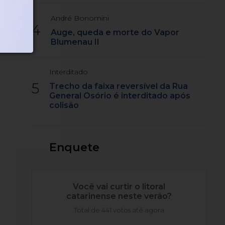
André Bonomini
4
Auge, queda e morte do Vapor
Blumenau II
Interditado
5
Trecho da faixa reversível da Rua
General Osório é interditado após
colisão
Enquete
Você vai curtir o litoral
catarinense neste verão?
Total de 441 votos até agora