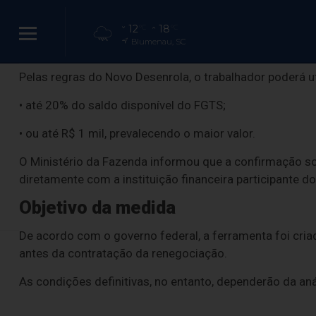
O sistema também permite simular o uso do Fundo de G
12
18
°C
°C
Blumenau, SC
Uso do FGTS
Pelas regras do Novo Desenrola, o trabalhador poderá uti
Ministério lan
• até 20% do saldo disponível do FGTS;
• ou até R$ 1 mil, prevalecendo o maior valor.
O Ministério da Fazenda informou que a confirmação sob
diretamente com a instituição financeira participante d
F
Objetivo da medida
De acordo com o governo federal, a ferramenta foi cria
antes da contratação da renegociação.
As condições definitivas, no entanto, dependerão da an