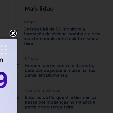
Mais lidas
Tempo
Defesa Civil de SC monitora a
1
formação de ciclone-bomba e alerta
para temporais entre quinta e sexta-
feira
Trânsito
2
Homem perde controle da moto,
bate contra poste e morre na Rua
Bahia, em Blumenau
Atenção, motoristas
3
Entorno do Parque Vila Germânica
passa por mudanças no trânsito a
partir desta terça-feira