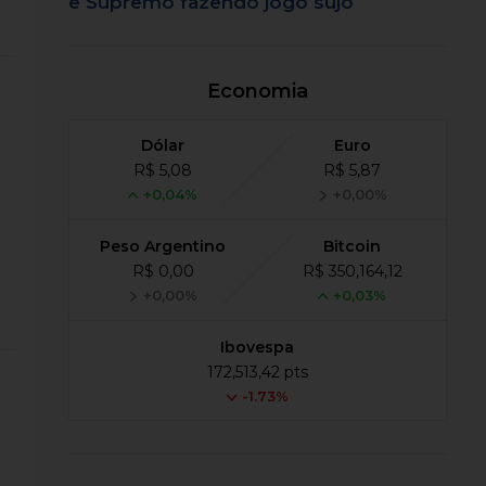
e Supremo fazendo jogo sujo
Economia
i
Dólar
Euro
R$ 5,08
R$ 5,87
+0,04%
+0,00%
Peso Argentino
Bitcoin
R$ 0,00
R$ 350,164,12
+0,00%
+0,03%
Ibovespa
172,513,42 pts
-1.73%