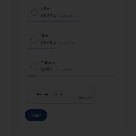
Não
60,77%
(268 votos)
Sim
29,48%
(130 votos)
Talvez
9,75%
(43 votos)