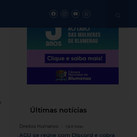
PUBLICIDADE
enegociações do
TS
o
Últimas notícias
Direitos Humanos
Há 8 horas
AGU se reúne com Discord e cobra