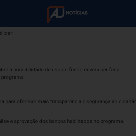
arantia do Tempo de Serviço (FGTS) na renegociação.
lizar:
ça simulador de r
Novo Desenrola
re a possibilidade de uso do fundo deverá ser feita
o programa.
erramenta calcula descontos nas dívidas e uso do FG
da para oferecer mais transparência e segurança ao cidadã
álise e aprovação dos bancos habilitados no programa.