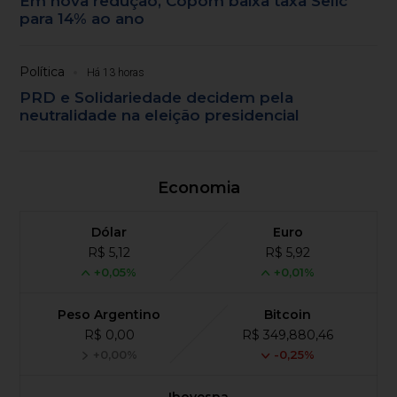
Em nova redução, Copom baixa taxa Selic
para 14% ao ano
Política
Há 13 horas
PRD e Solidariedade decidem pela
neutralidade na eleição presidencial
Economia
Dólar
Euro
R$ 5,12
R$ 5,92
+0,05%
+0,01%
Peso Argentino
Bitcoin
R$ 0,00
R$ 349,880,46
+0,00%
-0,25%
Ibovespa