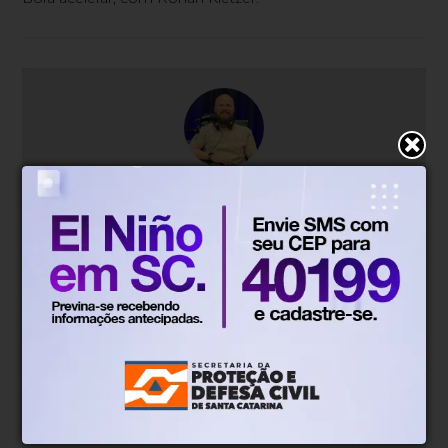
Sobre o blog/coluna
Blumenauense apaixonado por esporte a
motor, acompanha de perto as principais
competições. Com olhar atento e opinião
afiada, assina a coluna no AJ Notícias trazendo
bastidores, curiosidades e os grandes
momentos do automobilismo. Fã da
velocidade desde pequeno, Ronan compartilha
sua paixão com quem vibra a cada volta na
pista.