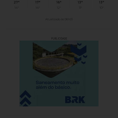
27°
17°
16°
13°
13°
14°
14°
12°
11°
10°
Atualizado às 06h01
PUBLICIDADE