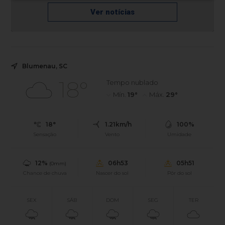
Ver notícias
Blumenau, SC
18°
Tempo nublado
Mín.
19°
Máx.
29°
18°
1.21km/h
100%
Sensação
Vento
Umidade
12%
06h53
05h51
(0mm)
Chance de chuva
Nascer do sol
Pôr do sol
SEX
SÁB
DOM
SEG
TER