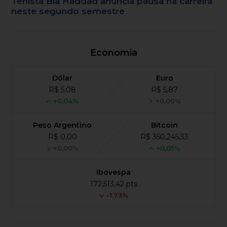
Tenista Bia Haddad anuncia pausa na carreira
neste segundo semestre
Economia
Dólar
Euro
R$ 5,08
R$ 5,87
+0,04%
+0,00%
Peso Argentino
Bitcoin
R$ 0,00
R$ 350,245,33
+0,00%
+0,05%
Ibovespa
172,513,42 pts
-1.73%