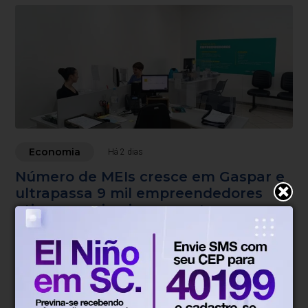
Economia
Há 2 dias
Número de MEIs cresce em Gaspar e
ultrapassa 9 mil empreendedores
ativos no primeiro semestre
Levantamento aponta aumento no número de
microempreendedores individuais e mais de 2,4 mil
atendimentos realizados pelo Espaço do Empreendedor
entre janeiro e junho.
Blumenau, SC