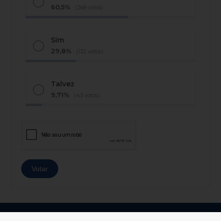
60,5%
(268 votos)
Sim
29,8%
(132 votos)
Talvez
9,71%
(43 votos)