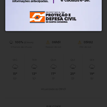
14°
Parcialmente nublado
Mín.
14°
Máx.
19°
14°
0.45km/h
100%
Sensação
Vento
Umidade
100%
06h51
05h52
(5.1mm)
Chance de chuva
Nascer do sol
Pôr do sol
SEG
TER
QUA
QUI
SEX
15°
13°
17°
25°
19°
10°
10°
11°
13°
15°
Atualizado às 09h01
PUBLICIDADE