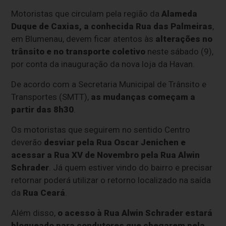
Motoristas que circulam pela região da
Alameda
Duque de Caxias, a conhecida Rua das Palmeiras
,
em
Blumenau,
devem ficar atentos às
alterações no
trânsito e no transporte coletivo
neste sábado (9),
por conta da inauguração da nova loja da Havan.
De acordo com a Secretaria Municipal de Trânsito e
Transportes (SMTT),
as mudanças começam a
partir das 8h30
.
Os motoristas que seguirem no sentido Centro
deverão
desviar pela Rua Oscar Jenichen e
acessar a Rua XV de Novembro pela Rua Alwin
Schrader
. Já quem estiver vindo do bairro e precisar
retornar poderá utilizar o retorno localizado na saída
da
Rua Ceará
.
Além disso,
o acesso à Rua Alwin Schrader estará
bloqueado para condutores que chegarem pela