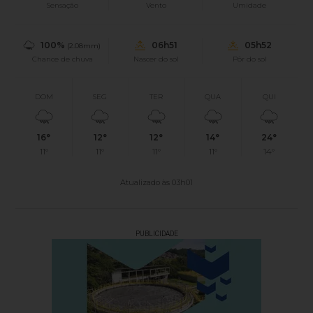
Sensação
Vento
Umidade
100%
06h51
05h52
(2.08mm)
Chance de chuva
Nascer do sol
Pôr do sol
DOM
SEG
TER
QUA
QUI
16°
12°
12°
14°
24°
11°
11°
11°
11°
14°
Atualizado às 03h01
PUBLICIDADE