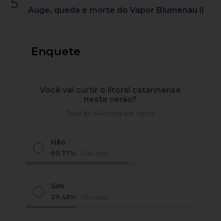
5
Auge, queda e morte do Vapor Blumenau II
Enquete
Você vai curtir o litoral catarinense
neste verão?
Total de 441 votos até agora
Não
60,77%
(268 votos)
Sim
29,48%
(130 votos)