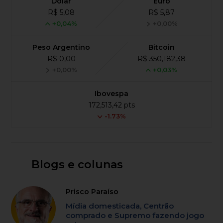
Dólar
Euro
R$ 5,08
R$ 5,87
+0,04%
+0,00%
Peso Argentino
Bitcoin
R$ 0,00
R$ 350,182,38
+0,00%
+0,03%
Ibovespa
172,513,42 pts
-1.73%
Blogs e colunas
Prisco Paraíso
Mídia domesticada, Centrão
comprado e Supremo fazendo jogo