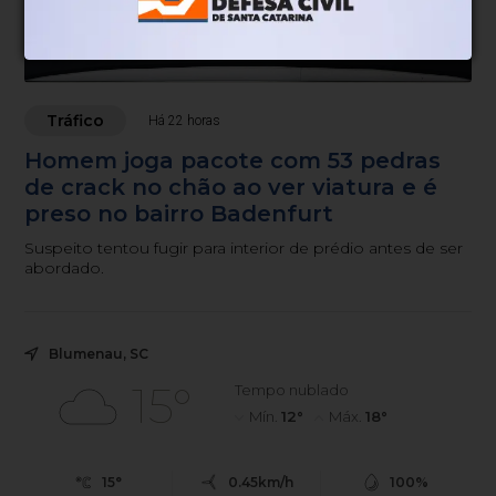
Tráfico
Há 22 horas
Homem joga pacote com 53 pedras
de crack no chão ao ver viatura e é
preso no bairro Badenfurt
Suspeito tentou fugir para interior de prédio antes de ser
abordado.
Blumenau, SC
15°
Tempo nublado
Mín.
12°
Máx.
18°
15°
0.45km/h
100%