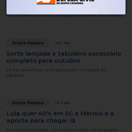
sujo
A mídia tem falado insistentemente que Flávio Bolsonaro
ficou sozinho, que não conseguiu ninguém do Centrão,
seja a União Progressista, o MDB, o Podemos ou o
Republicanos.
Prisco Paraíso
Há 2 dias
Sorte lançada e tabuleiro sucessório
completo para outubro
Já é possível fazer uma apreciação completa do
tabuleiro.
Prisco Paraíso
Há 3 dias
Lula quer 40% em SC e Merísio é a
aposta para chegar lá
Na semana passada, Lula acionou tanto Décio quanto