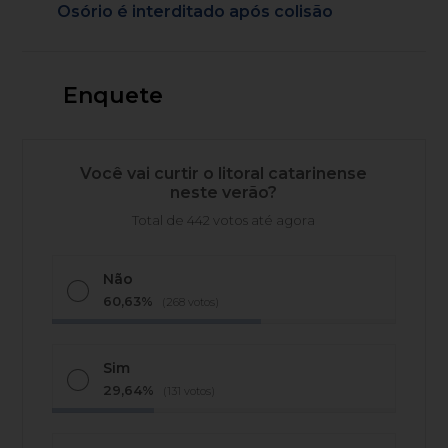
Osório é interditado após colisão
Enquete
Você vai curtir o litoral catarinense
neste verão?
Total de 442 votos até agora
Não
60,63%
(268 votos)
Sim
29,64%
(131 votos)