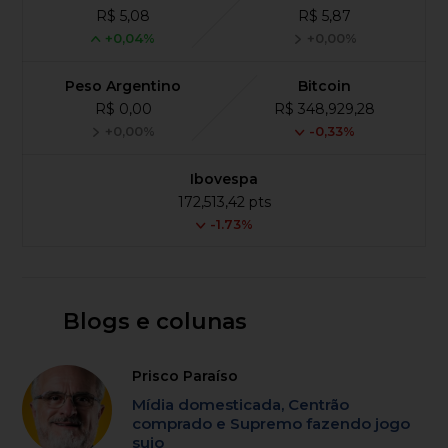
R$ 5,08
R$ 5,87
+0,04%
+0,00%
Peso Argentino
Bitcoin
R$ 0,00
R$ 348,929,28
+0,00%
-0,33%
Ibovespa
172,513,42 pts
-1.73%
Blogs e colunas
Prisco Paraíso
Mídia domesticada, Centrão
comprado e Supremo fazendo jogo
sujo