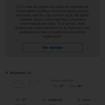
Com mais de quatro décadas de experiência
no jornalismo político, Prisco já passou pelos
principais veículos de comunicação de Santa
Catarina. Atuou como repórter, colunista e
comentarista em rádio, TV e jornais. Hoje,
assina sua coluna também no AJ Notícias com
análises precisas e bastidores da política
catarinense.
Ver notícias
Blumenau, SC
17°
Tempo nublado
Mín.
12°
Máx.
18°
17°
0.88km/h
100%
Sensação
Vento
Umidade