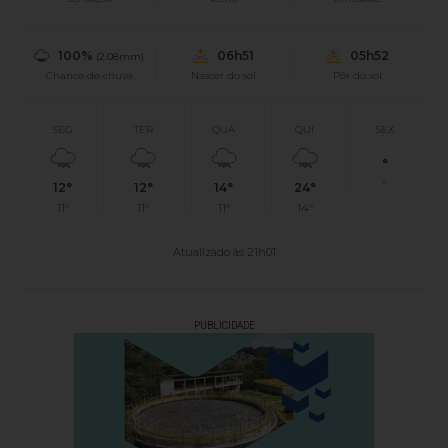
100%
06h51
05h52
(2.08mm)
Chance de chuva
Nascer do sol
Pôr do sol
SEG
TER
QUA
QUI
SEX
°
°
12°
12°
14°
24°
11°
11°
11°
14°
Atualizado às 21h01
PUBLICIDADE