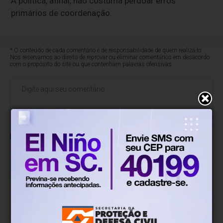
A política, afinal, não costuma perdoar erros
primários de coordenação.
* O conteúdo de cada comentário é de responsabilidade de quem realizá-lo.
Nos reservamos ao direito de reprovar ou eliminar comentários em desacordo
com o propósito do site ou que contenham palavras ofensivas.
500
caracteres restantes.
Comentar
Prisco Paraíso
Há 1 dia
Mídia domesticada, Centrão
comprado e Supremo fazendo jogo