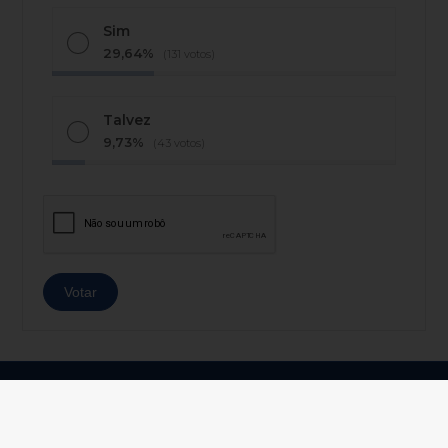
Sim
29,64%
(131 votos)
Talvez
9,73%
(43 votos)
© Copyright 2026 - AJ Notícias - Todos os direitos
reservados