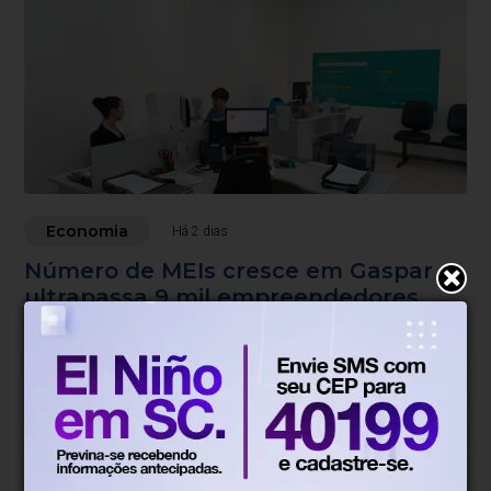
Economia
Há 2 dias
Número de MEIs cresce em Gaspar e
ultrapassa 9 mil empreendedores
ativos no primeiro semestre
Levantamento aponta aumento no número de
microempreendedores individuais e mais de 2,4 mil
atendimentos realizados pelo Espaço do Empreendedor
entre janeiro e junho.
Blumenau, SC