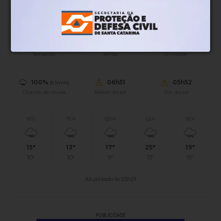
14°
Parcialmente nublado
Mín.
14°
Máx.
19°
14°
1.63km/h
100%
Sensação
Vento
Umidade
100%
06h51
05h52
(5.1mm)
Chance de chuva
Nascer do sol
Pôr do sol
SEG
TER
QUA
QUI
SEX
15°
13°
17°
25°
19°
10°
10°
11°
13°
15°
Atualizado às 03h01
PUBLICIDADE