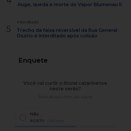
4
Auge, queda e morte do Vapor Blumenau II
Interditado
5
Trecho da faixa reversível da Rua General
Osório é interditado após colisão
Enquete
Você vai curtir o litoral catarinense
neste verão?
Total de 442 votos até agora
Não
60,63%
(268 votos)