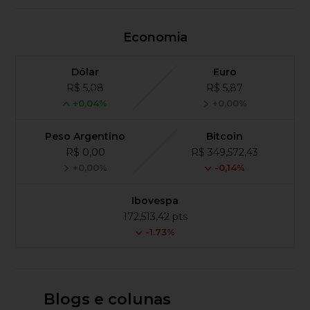
Economia
Dólar
Euro
R$ 5,08
R$ 5,87
+0,04%
+0,00%
Peso Argentino
Bitcoin
R$ 0,00
R$ 349,572,43
+0,00%
-0,14%
Ibovespa
172,513,42 pts
-1.73%
Blogs e colunas