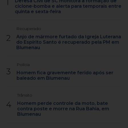
1
Defesa Civil de SC monitora a formação de
ciclone-bomba e alerta para temporais entre
quinta e sexta-feira
Recuperado
2
Anjo de mármore furtado da Igreja Luterana
do Espírito Santo é recuperado pela PM em
Blumenau
Polícia
3
Homem fica gravemente ferido após ser
baleado em Blumenau
Trânsito
4
Homem perde controle da moto, bate
contra poste e morre na Rua Bahia, em
Blumenau