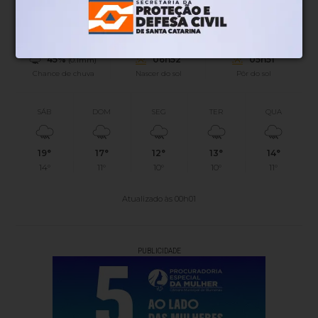
15°
1.22km/h
100%
Sensação
Vento
Umidade
45%
06h52
05h51
(0.1mm)
Chance de chuva
Nascer do sol
Pôr do sol
SÁB
DOM
SEG
TER
QUA
19°
17°
12°
13°
14°
14°
11°
10°
10°
11°
Atualizado às 00h01
PUBLICIDADE