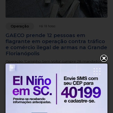
Operação
Há 18 horas
GAECO prende 12 pessoas em
flagrante em operação contra tráfico
e comércio ilegal de armas na Grande
Florianópolis
Operação 'Caminho Sem Volta' cumpre 28 mandados de
busca em sete cidades, incluindo Foz do Iguaçu, no
Paraná.
Blumenau, SC
15°
Chuvas esparsas
Mín.
15°
Máx.
27°