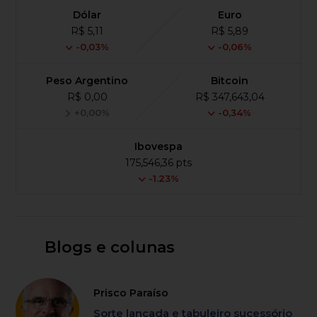
Dólar
Euro
R$ 5,11
R$ 5,89
-0,03%
-0,06%
Peso Argentino
Bitcoin
R$ 0,00
R$ 347,643,04
+0,00%
-0,34%
Ibovespa
175,546,36 pts
-1.23%
Blogs e colunas
Prisco Paraíso
Sorte lançada e tabuleiro sucessório