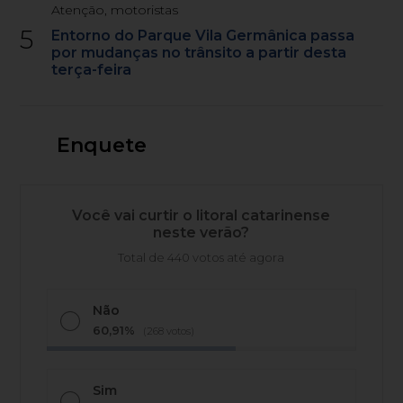
Atenção, motoristas
5
Entorno do Parque Vila Germânica passa
por mudanças no trânsito a partir desta
terça-feira
Enquete
Você vai curtir o litoral catarinense
neste verão?
Total de 440 votos até agora
Não
60,91%
(268 votos)
Sim