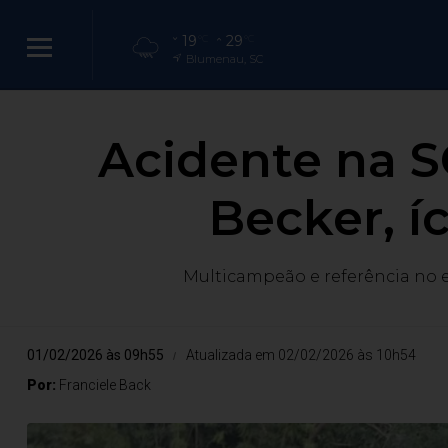
19
29
°C
°C
Blumenau, SC
Acidente na 
Becker, í
Multicampeão e referência no e
01/02/2026 às 09h55
Atualizada em 02/02/2026 às 10h54
Por:
Franciele Back