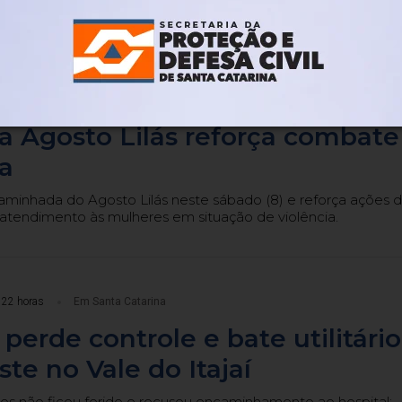
Há 21 horas
Em Santa Catarina
gistra 364 casos de violência
 no primeiro semestre de 2026
 Agosto Lilás reforça combate
ia
caminhada do Agosto Lilás neste sábado (8) e reforça ações 
atendimento às mulheres em situação de violência.
 22 horas
Em Santa Catarina
 perde controle e bate utilitário
ste no Vale do Itajaí
os não ficou ferido e recusou encaminhamento ao hospital;