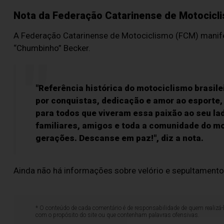
Nota da Federação Catarinense de Motocicl
A Federação Catarinense de Motociclismo (FCM) manife
“Chumbinho” Becker.
"Referência histórica do motociclismo brasil
por conquistas, dedicação e amor ao esporte,
para todos que viveram essa paixão ao seu l
familiares, amigos e toda a comunidade do mo
gerações. Descanse em paz!", diz a nota.
Ainda não há informações sobre velório e sepultamento 
* O conteúdo de cada comentário é de responsabilidade de quem realizá-
com o propósito do site ou que contenham palavras ofensivas.