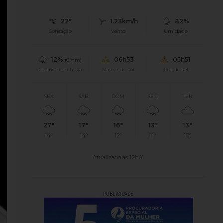
22°
1.23km/h
82%
Sensação
Vento
Umidade
12%
06h53
05h51
(0mm)
Chance de chuva
Nascer do sol
Pôr do sol
SEX
SÁB
DOM
SEG
TER
27°
17°
16°
13°
13°
14°
14°
12°
11°
10°
Atualizado às 12h01
PUBLICIDADE