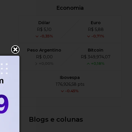
Economia
Dólar
Euro
R$ 5,10
R$ 5,88
-0,35%
-0,71%
Peso Argentino
Bitcoin
R$ 0,00
R$ 349,974,07
+0,00%
+0,18%
Ibovespa
176,926,58 pts
-0.45%
s,
Blogs e colunas