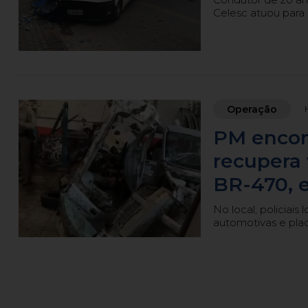
Celesc atuou para 
Operação
PM encon
recupera 
BR-470, 
No local, policiais
automotivas e plac