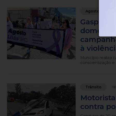
Agosto Lilás
Gaspar re
doméstica
campanha
à violênc
Município realiza 
conscientização e 
Trânsito
Há
Motorista
contra po
Condutor de 20 an