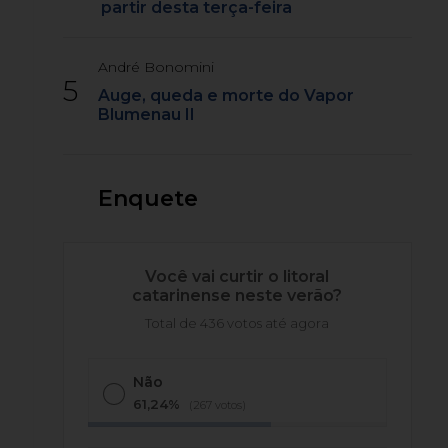
partir desta terça-feira
André Bonomini
5
Auge, queda e morte do Vapor
Blumenau II
Enquete
Você vai curtir o litoral
catarinense neste verão?
Total de 436 votos até agora
Não
61,24%
(267 votos)