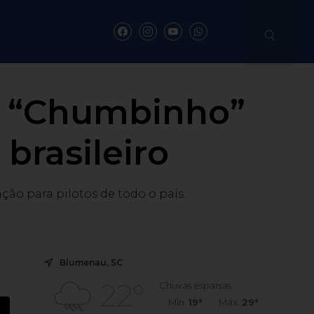
n “Chumbinho”
brasileiro
ão para pilotos de todo o país.
Blumenau, SC
22°
Chuvas esparsas
Mín.
19°
Máx.
29°