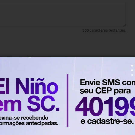
500
caracteres restantes.
Há 4 horas
Em Santa Catarina
ende 12 pessoas em flagrante
ão contra tráfico e comércio
 armas na Grande Florianópolis
o Sem Volta' cumpre 28 mandados de busca em sete cidade
guaçu, no Paraná.