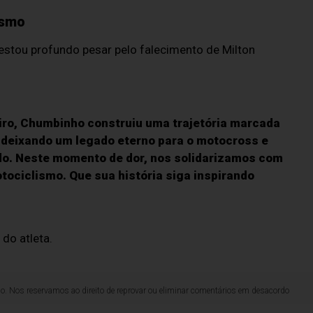
ismo
stou profundo pesar pelo falecimento de Milton
eiro, Chumbinho construiu uma trajetória marcada
 deixando um legado eterno para o motocross e
ado. Neste momento de dor, nos solidarizamos com
tociclismo. Que sua história siga inspirando
do atleta.
lo. Nos reservamos ao direito de reprovar ou eliminar comentários em desacordo