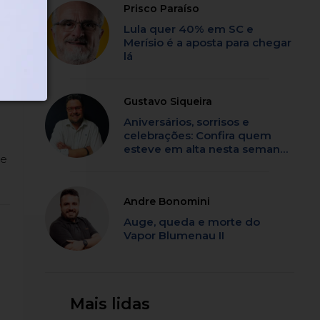
Prisco Paraíso
Lula quer 40% em SC e
Merísio é a aposta para chegar
lá
;
Gustavo Siqueira
Aniversários, sorrisos e
celebrações: Confira quem
esteve em alta nesta semana
de
em SC
Andre Bonomini
Auge, queda e morte do
Vapor Blumenau II
Mais lidas