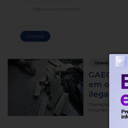
Comentar
Operação
GAECO pr
em operaç
ilegal de
Operação 'Caminh
incluindo Foz do I