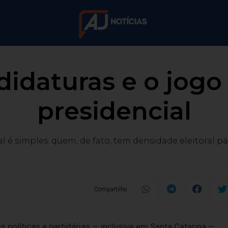
didaturas e o jogo
presidencial
l é simples: quem, de fato, tem densidade eleitoral pa
Compartilhe:
s políticas e partidárias — inclusive em Santa Catarina —