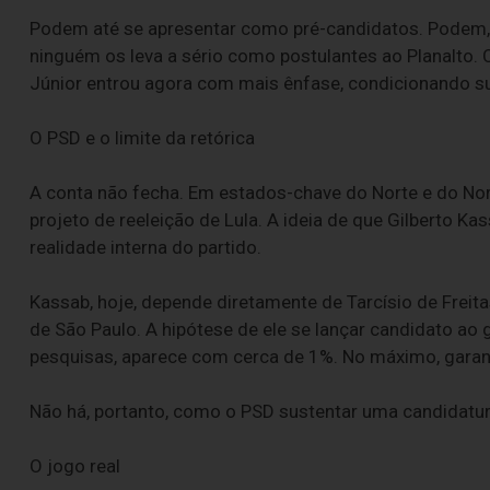
Podem até se apresentar como pré-candidatos. Podem, em
ninguém os leva a sério como postulantes ao Planalto.
Júnior entrou agora com mais ênfase, condicionando su
O PSD e o limite da retórica
A conta não fecha. Em estados-chave do Norte e do No
projeto de reeleição de Lula. A ideia de que Gilberto Ka
realidade interna do partido.
Kassab, hoje, depende diretamente de Tarcísio de Freit
de São Paulo. A hipótese de ele se lançar candidato ao go
pesquisas, aparece com cerca de 1%. No máximo, garant
Não há, portanto, como o PSD sustentar uma candidatura
O jogo real