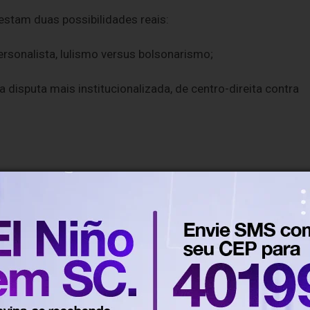
 restam duas possibilidades reais:
ersonalista, lulismo versus bolsonarismo;
a disputa mais institucionalizada, de centro-direita contra
rcísio como candidato à Presidência — tendo Michelle
ão sobre Lula será enorme. Especialmente considerando qu
rrer e que o governo enfrenta reprovação de cerca de meta
o” e confirmar sua candidatura.