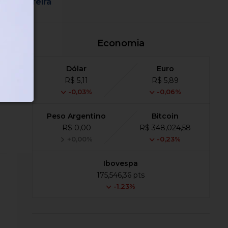
feira
Economia
Dólar
Euro
R$ 5,11
R$ 5,89
-0,03%
-0,06%
Peso Argentino
Bitcoin
R$ 0,00
R$ 348,024,58
+0,00%
-0,23%
Ibovespa
175,546,36 pts
-1.23%