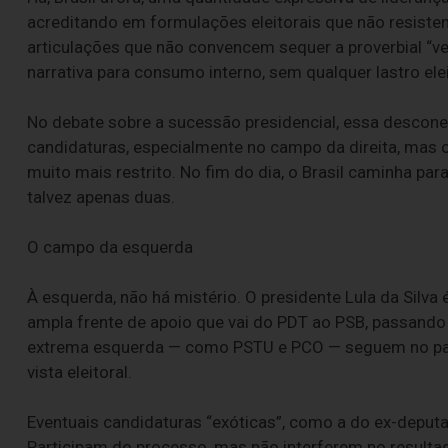
acreditando em formulações eleitorais que não resiste
articulações que não convencem sequer a proverbial “ve
narrativa para consumo interno, sem qualquer lastro ele
No debate sobre a sucessão presidencial, essa descon
candidaturas, especialmente no campo da direita, mas o 
muito mais restrito. No fim do dia, o Brasil caminha pa
talvez apenas duas.
O campo da esquerda
À esquerda, não há mistério. O presidente Lula da Silva
ampla frente de apoio que vai do PDT ao PSB, passando
extrema esquerda — como PSTU e PCO — seguem no pap
vista eleitoral.
Eventuais candidaturas “exóticas”, como a do ex-deput
Participam do processo, mas não interferem no resulta