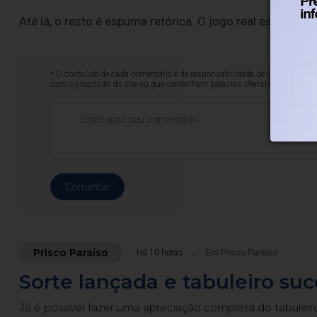
Até lá, o resto é espuma retórica. O jogo real está pos
* O conteúdo de cada comentário é de responsabilidade de quem realizá-
com o propósito do site ou que contenham palavras ofensivas.
Comentar
Prisco Paraíso
Há 10 horas
Em Prisco Paraíso
Sorte lançada e tabuleiro su
Já é possível fazer uma apreciação completa do tabuleir