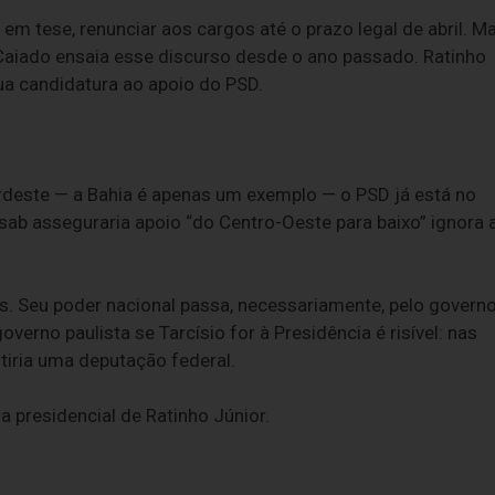
 tese, renunciar aos cargos até o prazo legal de abril. M
 Caiado ensaia esse discurso desde o ano passado. Ratinho
a candidatura ao apoio do PSD.
rdeste — a Bahia é apenas um exemplo — o PSD já está no
ssab asseguraria apoio “do Centro-Oeste para baixo” ignora 
as. Seu poder nacional passa, necessariamente, pelo govern
verno paulista se Tarcísio for à Presidência é risível: nas
iria uma deputação federal.
 presidencial de Ratinho Júnior.