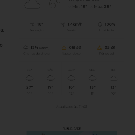
16°
Mín.
19°
Máx.
29°
16°
1.4km/h
100%
a:
Sensação
Vento
Umidade
 o
12%
06h53
05h51
(0mm)
Chance de chuva
Nascer do sol
Pôr do sol
SEX
SÁB
DOM
SEG
TER
27°
17°
16°
13°
13°
14°
14°
12°
11°
10°
Atualizado às 21h01
PUBLICIDADE