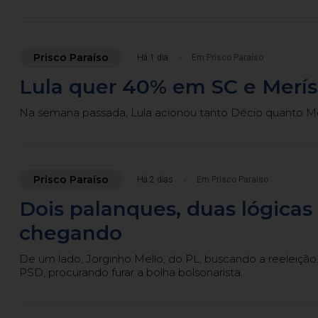
Prisco Paraíso
Há 1 dia
Em Prisco Paraíso
Lula quer 40% em SC e Merísi
Na semana passada, Lula acionou tanto Décio quanto Me
Prisco Paraíso
Há 2 dias
Em Prisco Paraíso
Dois palanques, duas lógica
chegando
De um lado, Jorginho Mello, do PL, buscando a reeleição
PSD, procurando furar a bolha bolsonarista.