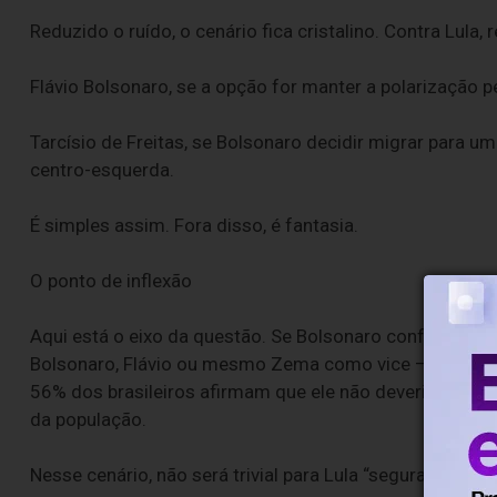
Reduzido o ruído, o cenário fica cristalino. Contra Lula,
Flávio Bolsonaro, se a opção for manter a polarização p
Tarcísio de Freitas, se Bolsonaro decidir migrar para um
centro-esquerda.
É simples assim. Fora disso, é fantasia.
O ponto de inflexão
Aqui está o eixo da questão. Se Bolsonaro confirmar Ta
Bolsonaro, Flávio ou mesmo Zema como vice — a press
56% dos brasileiros afirmam que ele não deveria conco
da população.
Nesse cenário, não será trivial para Lula “segurar o rojã