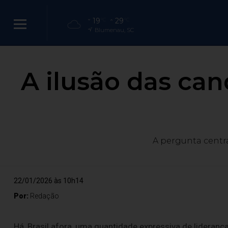
19
29
°C
°C
Blumenau, SC
A ilusão das can
A pergunta centra
22/01/2026 às 10h14
Por:
Redação
Há, Brasil afora, uma quantidade expressiva de liderança