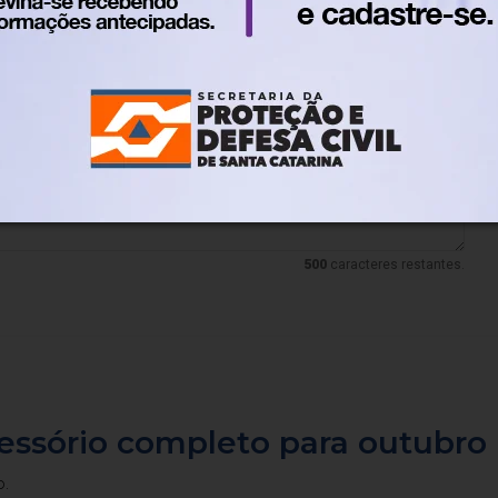
to. Agora, é observar o desenrolar dos acontecimentos.
lo. Nos reservamos ao direito de reprovar ou eliminar comentários em desacordo
500
caracteres restantes.
cessório completo para outubro
o.