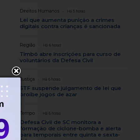
Direitos Humanos
Há 5 horas
Lei que aumenta punição a crimes
digitais contra crianças é sancionada
Região
Há 6 horas
Timbó abre inscrições para curso de
voluntários da Defesa Civil
Justiça
Há 6 horas
STF suspende julgamento de lei que
proíbe jogos de azar
e
de
Tempo
Há 6 horas
Defesa Civil de SC monitora a
formação de ciclone-bomba e alerta
para temporais entre quinta e sexta-