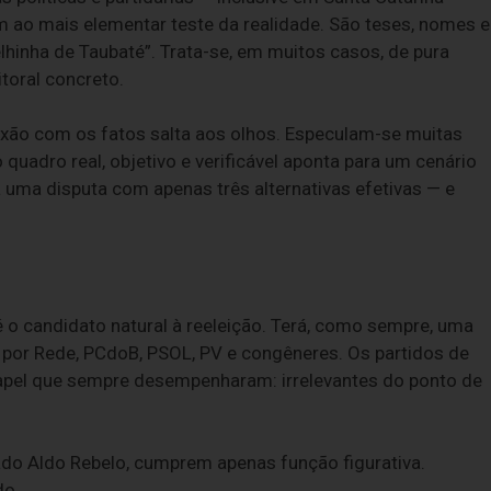
m ao mais elementar teste da realidade. São teses, nomes e
lhinha de Taubaté”. Trata-se, em muitos casos, de pura
itoral concreto.
exão com os fatos salta aos olhos. Especulam-se muitas
quadro real, objetivo e verificável aponta para um cenário
ra uma disputa com apenas três alternativas efetivas — e
 é o candidato natural à reeleição. Terá, como sempre, uma
 por Rede, PCdoB, PSOL, PV e congêneres. Os partidos de
el que sempre desempenharam: irrelevantes do ponto de
ado Aldo Rebelo, cumprem apenas função figurativa.
do.