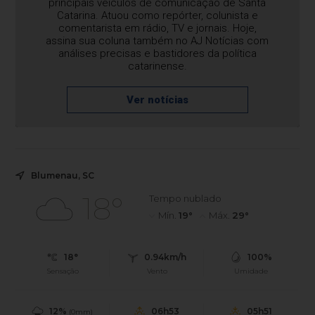
principais veículos de comunicação de Santa
Catarina. Atuou como repórter, colunista e
comentarista em rádio, TV e jornais. Hoje,
assina sua coluna também no AJ Notícias com
análises precisas e bastidores da política
catarinense.
Ver notícias
Blumenau, SC
18°
Tempo nublado
Mín.
19°
Máx.
29°
18°
0.94km/h
100%
Sensação
Vento
Umidade
12%
06h53
05h51
(0mm)