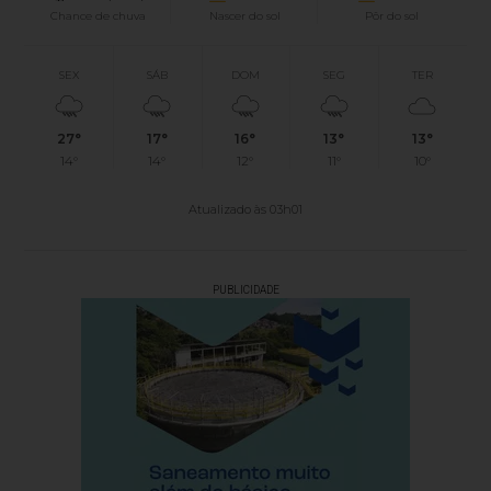
Chance de chuva
Nascer do sol
Pôr do sol
SEX
SÁB
DOM
SEG
TER
27°
17°
16°
13°
13°
14°
14°
12°
11°
10°
Atualizado às 03h01
PUBLICIDADE