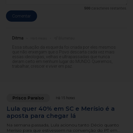
500
caracteres restantes.
Comentar
Ditma
Blumenau
Há 6 meses
Essa situação da esquerda foi criada por eles mesmos
que não enxergam que o Povo descarta cada vez mais
essas ideologias, velhas e ultrapassadas que nunca
deram certo em nenhum lugar do MUNDO. Queremos,
trabalhar, crescer e viver em paz.
Prisco Paraíso
Há 15 horas
Lula quer 40% em SC e Merísio é a
aposta para chegar lá
Na semana passada, Lula acionou tanto Décio quanto
Merísio para que estivessem na convenção do PT em