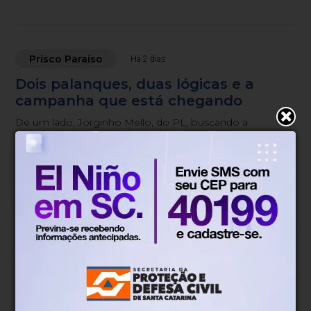
São Paulo.
Prisco Paraíso
Há 2 dias
Dois palanques, duas lógicas e a
campanha que está chegando
De um lado, Jorginho Mello, do PL, buscando a
reeleição. Do outro, o ex-prefeito de Chapecó, João
Rodrigues, do PSD, procurando furar a bolha
bolsonarista.
Prisco Paraíso
Há 6 dias
Amin se antecipou e não foi por
acaso. Não deseja correr risco
Dos três deputados estaduais do PP, apenas Altair Guidi
está alinhado com Amin no projeto de João Rodrigues
ao governo.