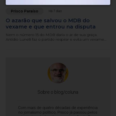
Prisco Paraíso
Há 7 dias
O azarão que salvou o MDB do
vexame e que entrou na disputa
Nem o número 15 do MDB daria o ar de sua graça.
Antídio Lunelli faz o partido respirar e evita um vexame
histórico.
Sobre o blog/coluna
Com mais de quatro décadas de experiência
no jornalismo político, Prisco já passou pelos