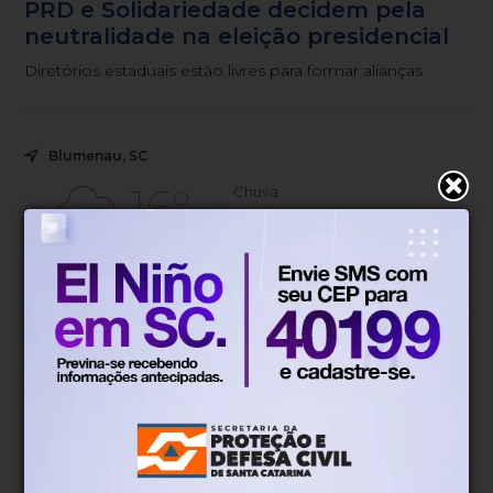
PRD e Solidariedade decidem pela
neutralidade na eleição presidencial
Diretórios estaduais estão livres para formar alianças
Blumenau, SC
16°
Chuva
Mín.
15°
Máx.
27°
16°
0.89km/h
100%
Sensação
Vento
Umidade
45%
06h52
05h51
(0.1mm)
Chance de chuva
Nascer do sol
Pôr do sol
SÁB
DOM
SEG
TER
QUA