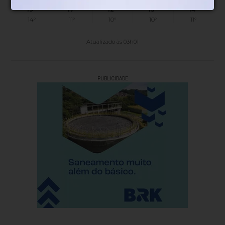
19°
17°
12°
13°
14°
14°
11°
10°
10°
11°
Atualizado às 03h01
PUBLICIDADE