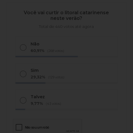
Você vai curtir o litoral catarinense
neste verão?
Total de 440 votos até agora
Não
60,91%
(268 votos)
Sim
29,32%
(129 votos)
Talvez
9,77%
(43 votos)