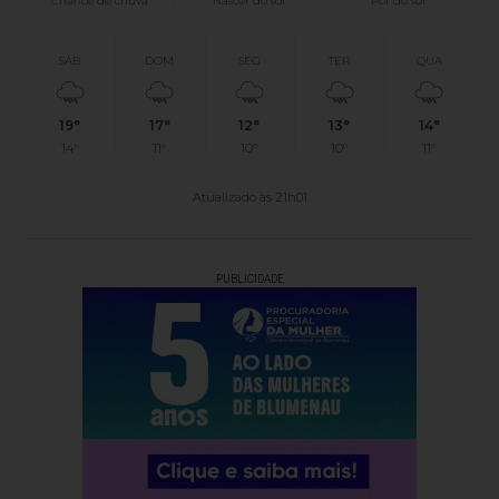
Chance de chuva
Nascer do sol
Pôr do sol
SÁB
DOM
SEG
TER
QUA
19°
17°
12°
13°
14°
14°
11°
10°
10°
11°
Atualizado às 21h01
PUBLICIDADE