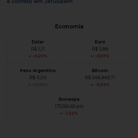
e conflito em Jerusalém
Economia
Dólar
Euro
R$ 5,11
R$ 5,88
-0,20%
-0,57%
Peso Argentino
Bitcoin
R$ 0,00
R$ 348,869,71
+0,00%
-0,29%
Ibovespa
175,554,66 pts
-1.22%