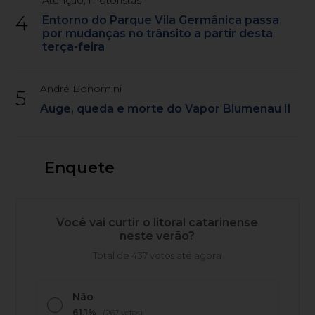
4
Entorno do Parque Vila Germânica passa
por mudanças no trânsito a partir desta
terça-feira
André Bonomini
5
Auge, queda e morte do Vapor Blumenau II
Enquete
Você vai curtir o litoral catarinense
neste verão?
Total de 437 votos até agora
Não
61,1%
(267 votos)