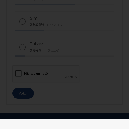
Sim
29,06%
(127 votos)
Talvez
9,84%
(43 votos)
© Copyright 2026 - AJ Notícias - Todos os direitos