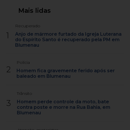
Mais lidas
Recuperado
1
Anjo de mármore furtado da Igreja Luterana
do Espírito Santo é recuperado pela PM em
Blumenau
Polícia
2
Homem fica gravemente ferido após ser
baleado em Blumenau
Trânsito
3
Homem perde controle da moto, bate
contra poste e morre na Rua Bahia, em
Blumenau
Atenção, motoristas