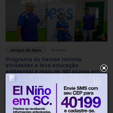
Amigos da Água
Há 3 horas
Programa do Samae retoma
atividades e leva educação
ambiental a mais de 180 alunos em
Blumenau
Ações envolvem 187 estudantes do 4º ano, com visitas
técnicas, atividades de educação ambiental e
aprendizado sobre tratamento de água, resíduos e
esgoto.
Blumenau, SC