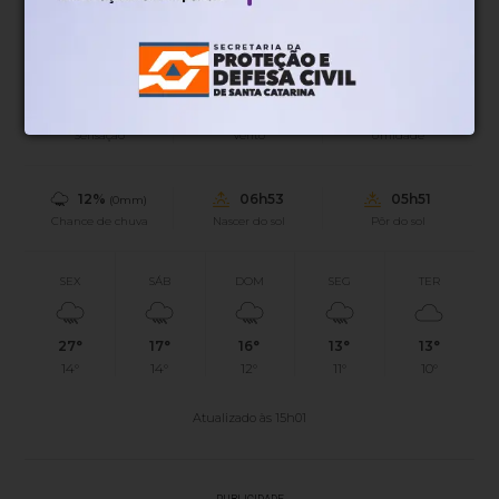
22°
Tempo nublado
Mín.
19°
Máx.
29°
22°
1.34km/h
78%
Sensação
Vento
Umidade
12%
06h53
05h51
(0mm)
Chance de chuva
Nascer do sol
Pôr do sol
SEX
SÁB
DOM
SEG
TER
27°
17°
16°
13°
13°
14°
14°
12°
11°
10°
Atualizado às 15h01