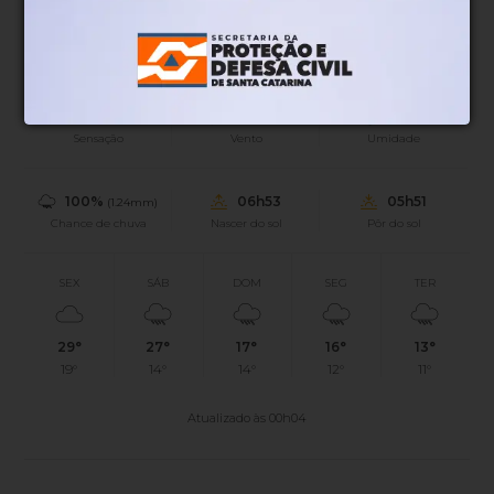
19°
Tempo nublado
Mín.
19°
Máx.
23°
20°
0.81km/h
100%
Sensação
Vento
Umidade
100%
06h53
05h51
(1.24mm)
Chance de chuva
Nascer do sol
Pôr do sol
SEX
SÁB
DOM
SEG
TER
29°
27°
17°
16°
13°
19°
14°
14°
12°
11°
Atualizado às 00h04