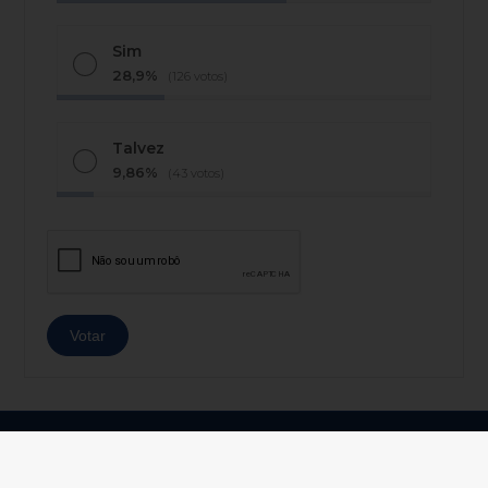
Sim
28,9%
(126 votos)
Talvez
9,86%
(43 votos)
© Copyright 2026 - AJ Notícias - Todos os direitos
reservados