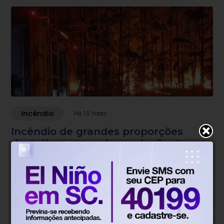
Incêndio
Há 15 horas
Incêndio de grandes proporções
destrói empresa de produção de
pellets em Benedito Novo
Chamas atingiram área de mil metros quadrados e foram
controladas após quase quatro horas de combate.
Blumenau, SC