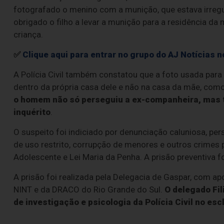
fotografado o menino com a munição, que estava irregul
obrigado o filho a levar a munição para a residência da
criança.
✅
Clique aqui para entrar no grupo do AJ Notícias
A Polícia Civil também constatou que a foto usada para r
dentro da própria casa dele e não na casa da mãe, como
o homem não só perseguiu a ex-companheira, mas t
inquérito
.
O suspeito foi indiciado por denunciação caluniosa, per
de uso restrito, corrupção de menores e outros crimes 
Adolescente e Lei Maria da Penha. A prisão preventiva f
A prisão foi realizada pela Delegacia de Gaspar, com apo
NINT e da DRACO do Rio Grande do Sul.
O delegado Fil
de investigação e psicologia da Polícia Civil no es