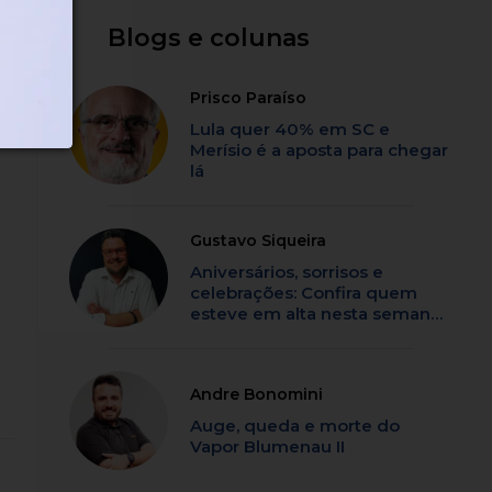
Blogs e colunas
de
Prisco Paraíso
Lula quer 40% em SC e
Merísio é a aposta para chegar
lá
Gustavo Siqueira
Aniversários, sorrisos e
celebrações: Confira quem
esteve em alta nesta semana
em SC
Andre Bonomini
Auge, queda e morte do
Vapor Blumenau II