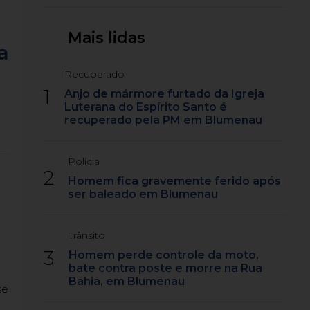
Mais lidas
a
Recuperado
1
Anjo de mármore furtado da Igreja
Luterana do Espírito Santo é
recuperado pela PM em Blumenau
Polícia
2
Homem fica gravemente ferido após
ser baleado em Blumenau
Trânsito
3
Homem perde controle da moto,
bate contra poste e morre na Rua
Bahia, em Blumenau
se