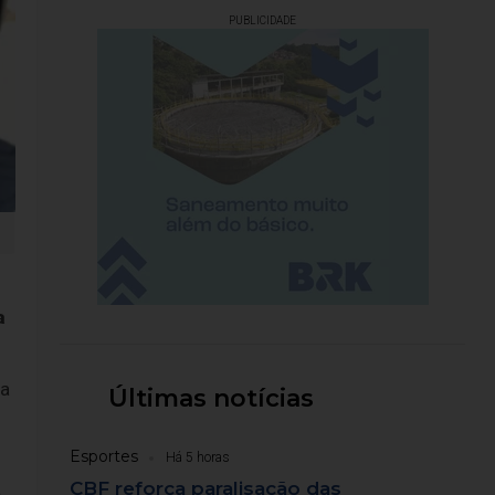
PUBLICIDADE
a
 a
Últimas notícias
Esportes
Há 5 horas
CBF reforça paralisação das
a