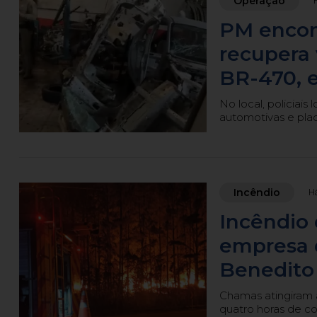
Operação
PM encon
recupera 
BR-470, 
No local, policiais
automotivas e plac
Incêndio
Há
Incêndio 
empresa 
Benedito
Chamas atingiram 
quatro horas de c