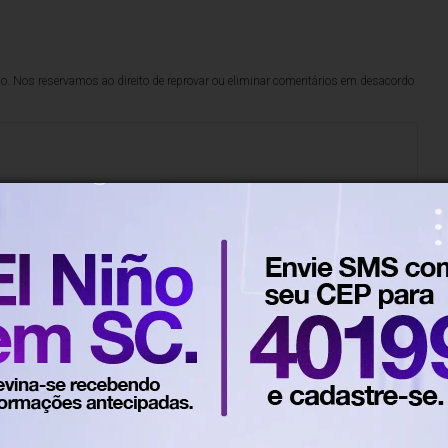
lo. Nos reservamos ao direito de reprovar ou eliminar comentários em desacordo
500
caracteres restantes.
Há 10 horas
Em Santa Catarina
gistra 364 casos de violência
 no primeiro semestre de 2026
 Agosto Lilás reforça combate