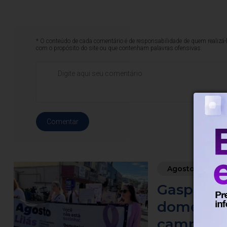
* O conteúdo de cada comentário é de responsabilidade de quem realizá-
com o propósito do site ou que contenham palavras ofensivas.
Comentar
Agosto Lilás
Gaspar re
doméstica
campanha