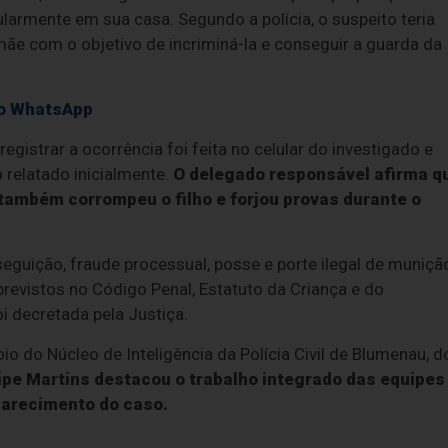
armente em sua casa. Segundo a polícia, o suspeito teria
 mãe com o objetivo de incriminá-la e conseguir a guarda da
 no WhatsApp
egistrar a ocorrência foi feita no celular do investigado e
 relatado inicialmente.
O delegado responsável afirma q
ambém corrompeu o filho e forjou provas durante o
seguição, fraude processual, posse e porte ilegal de muniçã
previstos no Código Penal, Estatuto da Criança e do
oi decretada pela Justiça.
io do Núcleo de Inteligência da Polícia Civil de Blumenau, d
ipe Martins destacou o trabalho integrado das equipes
clarecimento do caso.