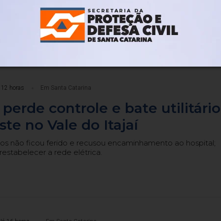
ia
caminhada do Agosto Lilás neste sábado (8) e reforça ações 
atendimento às mulheres em situação de violência.
 12 horas
Em Santa Catarina
 perde controle e bate utilitário
ste no Vale do Itajaí
os não ficou ferido e recusou encaminhamento ao hospital;
restabelecer a rede elétrica.