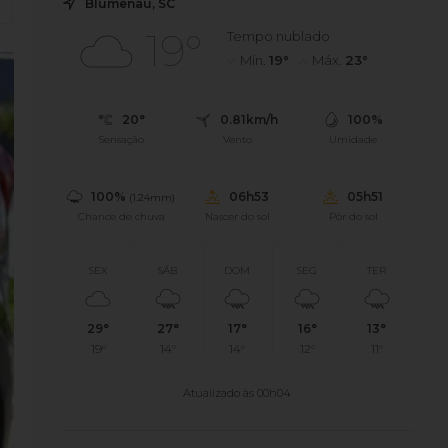
Blumenau, SC
19°
Tempo nublado
Mín.
19°
Máx.
23°
20°
0.81km/h
100%
Sensação
Vento
Umidade
100%
06h53
05h51
(1.24mm)
Chance de chuva
Nascer do sol
Pôr do sol
SEX
SÁB
DOM
SEG
TER
29°
27°
17°
16°
13°
19°
14°
14°
12°
11°
Atualizado às 00h04