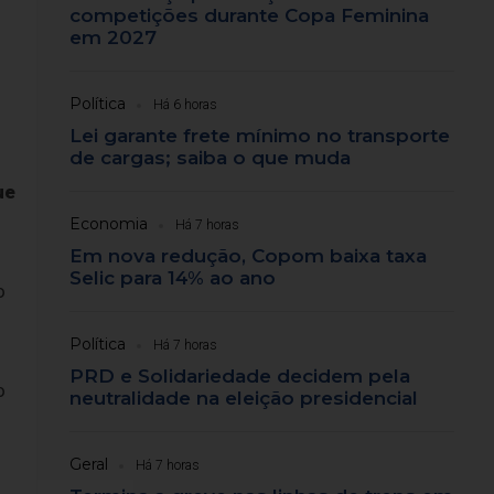
competições durante Copa Feminina
em 2027
Política
Há 6 horas
Lei garante frete mínimo no transporte
de cargas; saiba o que muda
ue
Economia
Há 7 horas
Em nova redução, Copom baixa taxa
Selic para 14% ao ano
o
Política
Há 7 horas
PRD e Solidariedade decidem pela
o
neutralidade na eleição presidencial
Geral
Há 7 horas