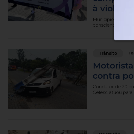
à violênc
Município realiza 
conscientização e 
Trânsito
Há
Motorista
contra po
Condutor de 20 an
Celesc atuou para 