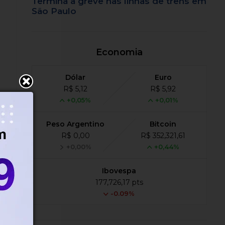
Termina a greve nas linhas de trens em
São Paulo
Economia
Dólar
Euro
R$ 5,12
R$ 5,92
+0,05%
+0,01%
Peso Argentino
Bitcoin
R$ 0,00
R$ 352,321,61
+0,00%
+0,44%
Ibovespa
177,726,17 pts
-0.09%
;