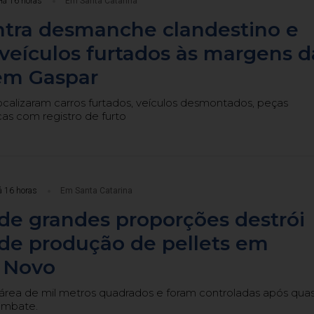
Há 16 horas
Em Santa Catarina
tra desmanche clandestino e
veículos furtados às margens d
em Gaspar
 localizaram carros furtados, veículos desmontados, peças
as com registro de furto
 16 horas
Em Santa Catarina
de grandes proporções destrói
de produção de pellets em
 Novo
área de mil metros quadrados e foram controladas após qua
ombate.