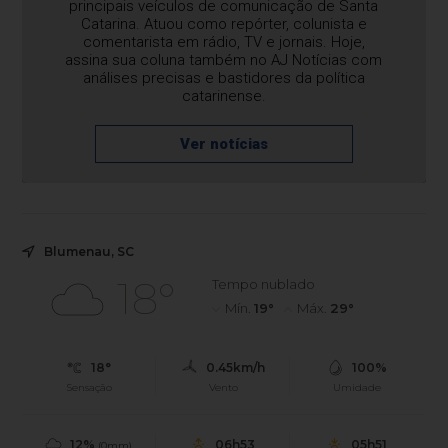
principais veículos de comunicação de Santa
Catarina. Atuou como repórter, colunista e
comentarista em rádio, TV e jornais. Hoje,
assina sua coluna também no AJ Notícias com
análises precisas e bastidores da política
catarinense.
Ver notícias
Blumenau, SC
18°
Tempo nublado
Mín.
19°
Máx.
29°
18°
0.45km/h
100%
Sensação
Vento
Umidade
12%
06h53
05h51
(0mm)