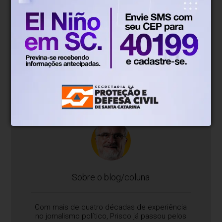
Prisco Paraíso
Há 7 dias
O azarão que salvou o MDB do
vexame e que entrou na disputa
Nem o número 15 do MDB daria o ar de sua graça.
Antídio Lunelli faz o partido respirar e evita um vexame
histórico.
Sobre o blog/coluna
Com mais de quatro décadas de experiência
no jornalismo político, Prisco já passou pelos