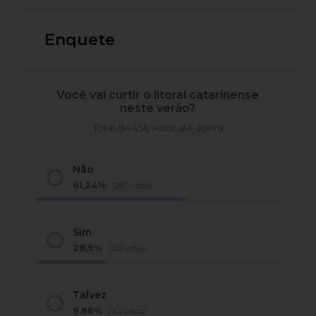
Enquete
Você vai curtir o litoral catarinense
neste verão?
Total de 436 votos até agora
Não
61,24%
(267 votos)
Sim
28,9%
(126 votos)
Talvez
9,86%
(43 votos)