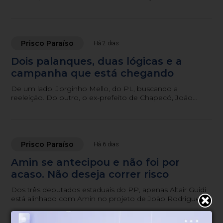
São Paulo.
Prisco Paraíso
Há 2 dias
Dois palanques, duas lógicas e a
campanha que está chegando
De um lado, Jorginho Mello, do PL, buscando a
reeleição. Do outro, o ex-prefeito de Chapecó, João
Rodrigues, do PSD, procurando furar a bolha
bolsonarista.
Prisco Paraíso
Há 6 dias
Amin se antecipou e não foi por
acaso. Não deseja correr risco
Dos três deputados estaduais do PP, apenas Altair Guidi
está alinhado com Amin no projeto de João Rodrigues
ao governo.