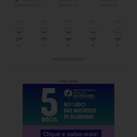
Chance de chuva
Nascer do sol
Pôr do sol
SEX
SÁB
DOM
SEG
TER
27°
17°
16°
13°
13°
14°
14°
12°
11°
10°
Atualizado às 09h01
PUBLICIDADE