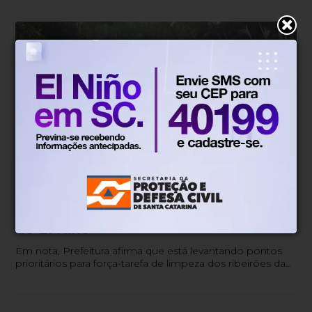
Você repórter
Há 3 meses
Ribeirão degradado preocupa
moradores da Fortaleza às vésperas
do El Niño
Em nota, Prefeitura afirma que está levantando pontos
prioritários para força-tarefa de limpeza dos ribeirões da
cidade.