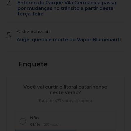
4
Entorno do Parque Vila Germânica passa
por mudanças no trânsito a partir desta
terça-feira
André Bonomini
5
Auge, queda e morte do Vapor Blumenau II
Enquete
Você vai curtir o litoral catarinense
neste verão?
Total de 437 votos até agora
Não
61,1%
(267 votos)