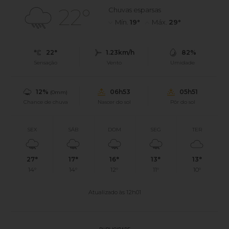
22°
Chuvas esparsas
Mín.
19°
Máx.
29°
22°
1.23km/h
82%
Sensação
Vento
Umidade
12%
06h53
05h51
(0mm)
Chance de chuva
Nascer do sol
Pôr do sol
SEX
SÁB
DOM
SEG
TER
27°
17°
16°
13°
13°
14°
14°
12°
11°
10°
Atualizado às 12h01