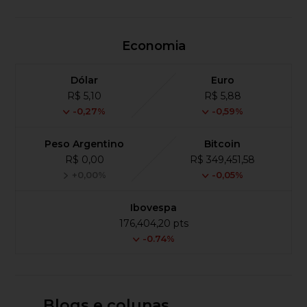
Economia
Dólar
Euro
R$ 5,10
R$ 5,88
-0,27%
-0,59%
Peso Argentino
Bitcoin
R$ 0,00
R$ 349,451,58
+0,00%
-0,05%
Ibovespa
176,404,20 pts
-0.74%
Blogs e colunas