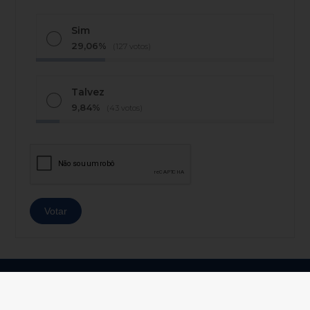
Sim
29,06%
(127 votos)
Talvez
9,84%
(43 votos)
© Copyright 2026 - AJ Notícias - Todos os direitos
reservados