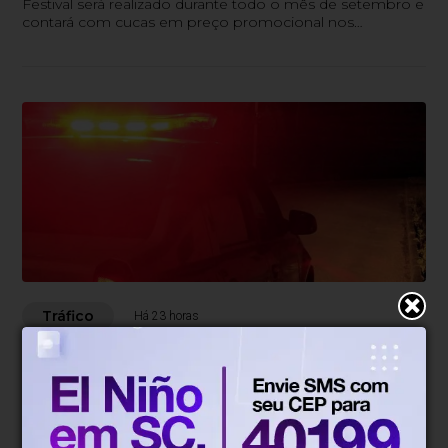
Festival será realizado durante todo o mês de setembro e
contará com cucas em preço promocional nos
estabelecimentos participantes.
Tráfico
Há 23 horas
Suspeito é preso com crack, cocaína
e balança no bairro Progresso
durante diligência policial
Ocorrência foi registrada na madrugada desta quarta-feira