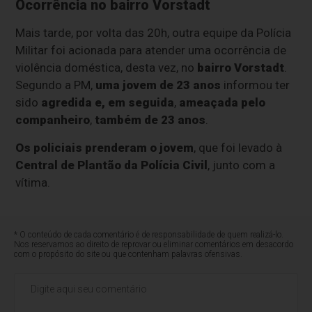
Ocorrência no bairro Vorstadt
Mais tarde, por volta das 20h, outra equipe da Polícia
Militar foi acionada para atender uma ocorrência de
violência doméstica, desta vez, no
bairro
Vorstadt
.
Segundo a PM,
uma jovem de
23 anos
informou ter
sido
agredida e, em seguida
,
ameaçada
pelo
companheiro
,
também de 23 anos
.
Os policiais prenderam o jovem
, que foi levado à
Central de Plantão da Polícia Civil
, junto com a
vítima.
* O conteúdo de cada comentário é de responsabilidade de quem realizá-lo.
Nos reservamos ao direito de reprovar ou eliminar comentários em desacordo
com o propósito do site ou que contenham palavras ofensivas.