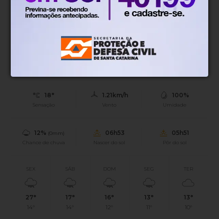
(5) em Blumenau.
Blumenau, SC
18°
Tempo nublado
Mín.
19°
Máx.
29°
18°
1.21km/h
100%
Sensação
Vento
Umidade
12%
06h53
05h51
(0mm)
Chance de chuva
Nascer do sol
Pôr do sol
SEX
SÁB
DOM
SEG
TER
27°
17°
16°
13°
13°
14°
14°
12°
11°
10°