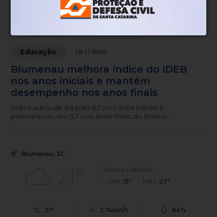
Educação
Há 17 horas
Blumenau melhora índice do IDEB
nos anos iniciais e mantém
desempenho nos anos finais
Índice subiu de 6,6 para 6,7 nos anos iniciais e
permaneceu em 5,7 nos anos finais do Ensino
Fundamental.
Blumenau, SC
21°
Tempo nublado
Mín.
15°
Máx.
27°
21°
2.74km/h
84%