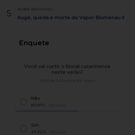
André Bonomini
5
Auge, queda e morte do Vapor Blumenau II
Enquete
Você vai curtir o litoral catarinense
neste verão?
Total de 440 votos até agora
Não
60,91%
(268 votos)
Sim
29,32%
(129 votos)