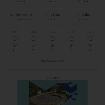
Sensação
Vento
Umidade
45%
06h52
05h51
(0.1mm)
Chance de chuva
Nascer do sol
Pôr do sol
SÁB
DOM
SEG
TER
QUA
19°
17°
12°
13°
14°
14°
11°
10°
10°
11°
Atualizado às 06h01
PUBLICIDADE