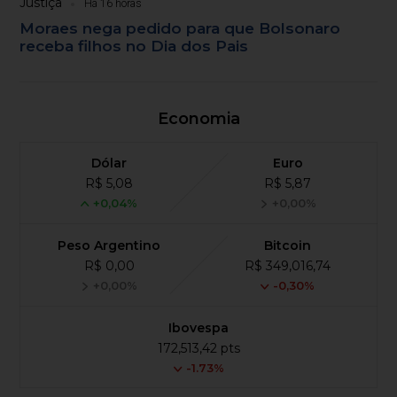
Justiça
Há 16 horas
Moraes nega pedido para que Bolsonaro
receba filhos no Dia dos Pais
Economia
Dólar
Euro
R$ 5,08
R$ 5,87
+0,04%
+0,00%
Peso Argentino
Bitcoin
R$ 0,00
R$ 349,016,74
+0,00%
-0,30%
Ibovespa
172,513,42 pts
-1.73%