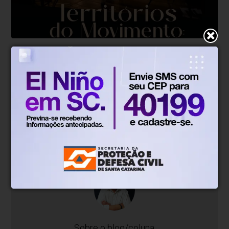
Gustavo Siqueira
Há 3 semanas
Documentário da trajetória
profissional de Ivana Vitória Deeke
Fuhrmann estreia online
Mais do que uma homenagem, “Territórios do
Movimento” propõe um olhar sobre a dança e teatro
como patrimônio cultural, memória coletiva e
experiência educativa.
Sobre o blog/coluna