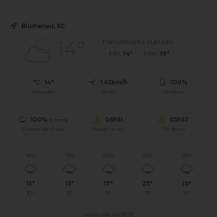
Blumenau, SC
14°
Parcialmente nublado
Mín.
14°
Máx.
19°
14°
1.63km/h
100%
Sensação
Vento
Umidade
100%
06h51
05h52
(5.1mm)
Chance de chuva
Nascer do sol
Pôr do sol
SEG
TER
QUA
QUI
SEX
15°
13°
17°
25°
19°
10°
10°
11°
13°
15°
Atualizado às 03h01