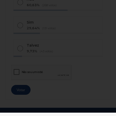
60,63%
(268 votos)
Sim
29,64%
(131 votos)
Talvez
9,73%
(43 votos)