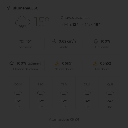
Blumenau, SC
15°
Chuvas esparsas
Mín.
12°
Máx.
18°
15°
0.62km/h
100%
Sensação
Vento
Umidade
100%
06h51
05h52
(2.08mm)
Chance de chuva
Nascer do sol
Pôr do sol
DOM
SEG
TER
QUA
QUI
16°
12°
12°
14°
24°
11°
11°
11°
11°
14°
Atualizado às 06h01