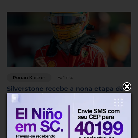
Ronan Kietzer
Há 1 mês
Silverstone recebe a nona etapa da
F1 — no circuito onde tudo começou
Bora acelerar, com Ronan Kietzer.