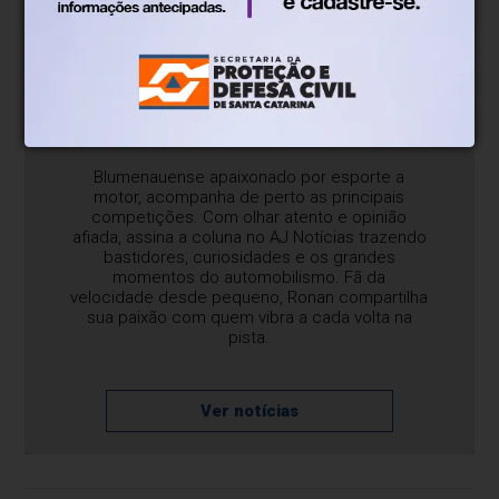
Sobre o blog/coluna
Blumenauense apaixonado por esporte a
motor, acompanha de perto as principais
competições. Com olhar atento e opinião
afiada, assina a coluna no AJ Notícias trazendo
bastidores, curiosidades e os grandes
momentos do automobilismo. Fã da
velocidade desde pequeno, Ronan compartilha
sua paixão com quem vibra a cada volta na
pista.
Ver notícias