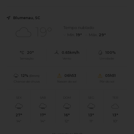
Blumenau, SC
19°
Tempo nublado
Mín.
19°
Máx.
29°
20°
0.65km/h
100%
Sensação
Vento
Umidade
12%
06h53
05h51
(0mm)
Chance de chuva
Nascer do sol
Pôr do sol
SEX
SÁB
DOM
SEG
TER
27°
17°
16°
13°
13°
14°
14°
12°
11°
10°