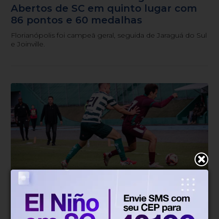
Abertos de SC em quinto lugar com
86 pontos e 60 medalhas
Florianópolis foi campeã geral, seguida de Jaraguá do Sul
e Joinville.
Emerson Luis
Há 6 dias
Começar de novo