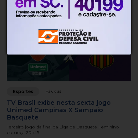
Buscar calendário outra vez
Esportes
Há 6 dias
TV Brasil exibe nesta sexta jogo
Unimed Campinas X Sampaio
Basquete
Terceiro jogo da final da Liga de Basquete Feminino
começa 20h45