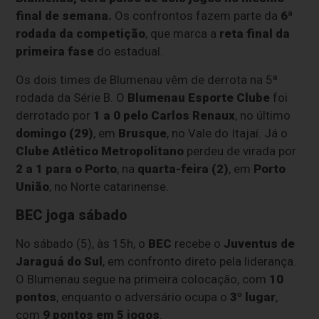
final de semana.
Os confrontos fazem parte da
6ª
rodada da competição
, que marca a
reta final da
primeira fase
do estadual.
Os dois times de Blumenau vêm de derrota na 5ª
rodada da Série B. O
Blumenau Esporte Clube
foi
derrotado por
1 a 0 pelo Carlos Renaux
, no último
domingo (29)
, em
Brusque
, no Vale do Itajaí. Já o
Clube Atlético Metropolitano
perdeu de virada por
2 a 1 para o Porto
, na
quarta-feira (2)
, em
Porto
União
, no Norte catarinense.
BEC joga sábado
No sábado (5), às 15h, o
BEC
recebe o
Juventus de
Jaraguá do Sul
, em confronto direto pela liderança.
O Blumenau segue na primeira colocação, com
10
pontos
, enquanto o adversário ocupa o
3º lugar
,
com
9 pontos em 5 jogos
.