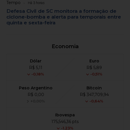
Tempo
Há 3 horas
Defesa Civil de SC monitora a formação de
ciclone-bomba e alerta para temporais entre
quinta e sexta-feira
Economia
Dólar
Euro
R$ 5,11
R$ 5,89
-0,18%
-0,51%
Peso Argentino
Bitcoin
R$ 0,00
R$ 347,709,94
+0,00%
-0,64%
Ibovespa
175,546,36 pts
-1.23%