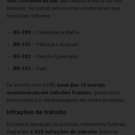
São Cristóvão do Sul
, que causou a morte de três
pessoas. As outras sete mortes aconteceram nas
seguintes rodovias:
BR-280
– Canoinhas e Mafra
BR-101
– Palhoça e Araquari
BR-282
– Rancho Queimado
BR-153
– Irani
De acordo com a PRF,
nove das 10 mortes
aconteceram em colisões frontais
, geralmente
provocadas por ultrapassagens em locais proibidos.
Infrações de trânsito
Durante a operação, os policiais rodoviários federais
flagraram
1.623 infrações de trânsito
. Entre os