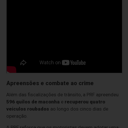
Apreensões e combate ao crime
Além das fiscalizações de trânsito, a PRF apreendeu
596 quilos de maconha
e
recuperou quatro
veículos roubados
ao longo dos cinco dias de
operação.
A PRF reforça que os motoristas devem adotar uma