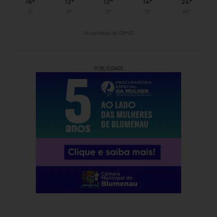
16°
12°
12°
14°
24°
11°
11°
11°
11°
14°
Atualizado às 09h01
PUBLICIDADE