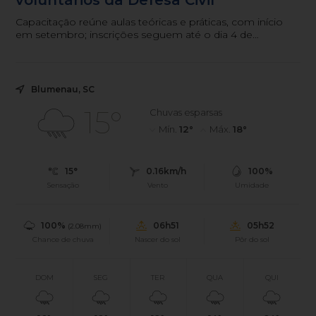
Capacitação reúne aulas teóricas e práticas, com início
em setembro; inscrições seguem até o dia 4 de
setembro.
Blumenau, SC
15°
Chuvas esparsas
Mín.
12°
Máx.
18°
15°
0.16km/h
100%
Sensação
Vento
Umidade
100%
06h51
05h52
(2.08mm)
Chance de chuva
Nascer do sol
Pôr do sol
DOM
SEG
TER
QUA
QUI