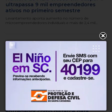
ultrapassa 9 mil empreendedores
ativos no primeiro semestre
Levantamento aponta aumento no número de
microempreendedores individuais e mais de 2,4 mil
atendimentos realizados pelo Espaço do Empreendedor
entre janeiro e junho.
Drogas
Há 1 dia
Homem usava mochila de
entregador como disfarce para