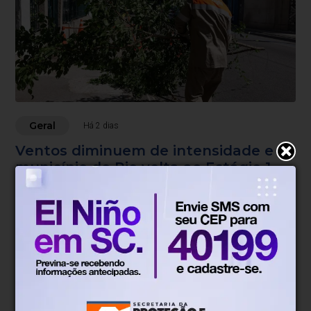
Geral
Há 2 dias
Ventos diminuem de intensidade e
município do Rio volta ao Estágio 1
No Estágio 1 não há ocorrências de grande impacto
Blumenau, SC
15°
Tempo nublado
Mín.
12°
Máx.
18°