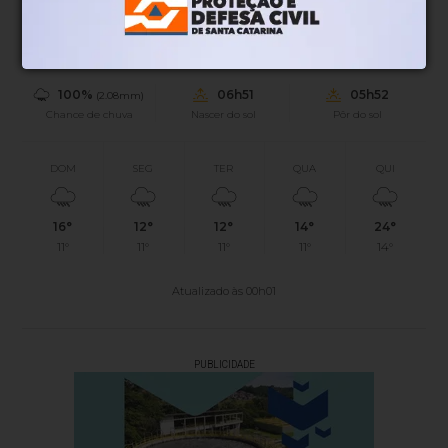
15°
0.45km/h
100%
Sensação
Vento
Umidade
100%
06h51
05h52
(2.08mm)
Chance de chuva
Nascer do sol
Pôr do sol
DOM
SEG
TER
QUA
QUI
16°
12°
12°
14°
24°
11°
11°
11°
11°
14°
Atualizado às 00h01
PUBLICIDADE