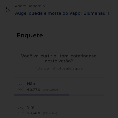
André Bonomini
5
Auge, queda e morte do Vapor Blumenau II
Enquete
Você vai curtir o litoral catarinense
neste verão?
Total de 441 votos até agora
Não
60,77%
(268 votos)
Sim
29,48%
(130 votos)