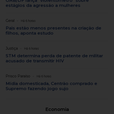
OAB/DF lança "violentômetro" sobre
estágios da agressão a mulheres
Geral
Há 6 horas
Pais estão menos presentes na criação de
filhos, aponta estudo
Justiça
Há 6 horas
STM determina perda de patente de militar
acusado de transmitir HIV
Prisco Paraíso
Há 6 horas
Mídia domesticada, Centrão comprado e
Supremo fazendo jogo sujo
Economia