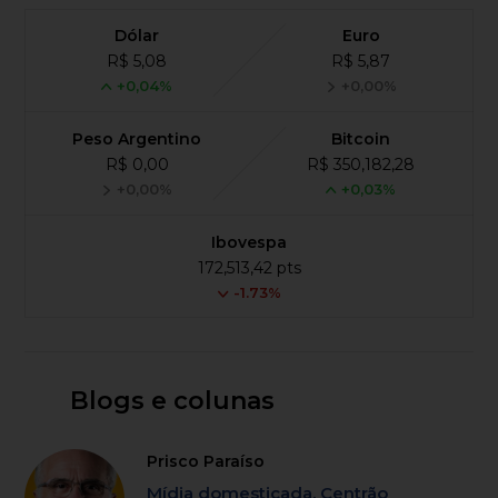
Dólar
Euro
R$ 5,08
R$ 5,87
+0,04%
+0,00%
Peso Argentino
Bitcoin
R$ 0,00
R$ 350,182,28
+0,00%
+0,03%
Ibovespa
172,513,42 pts
-1.73%
Blogs e colunas
Prisco Paraíso
Mídia domesticada, Centrão