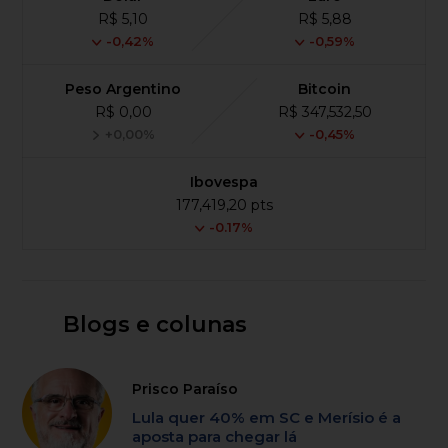
R$ 5,10
R$ 5,88
-0,42%
-0,59%
Peso Argentino
Bitcoin
R$ 0,00
R$ 347,532,50
+0,00%
-0,45%
Ibovespa
177,419,20 pts
-0.17%
Blogs e colunas
Prisco Paraíso
Lula quer 40% em SC e Merísio é a
aposta para chegar lá