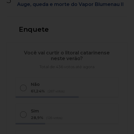
Auge, queda e morte do Vapor Blumenau II
Enquete
Você vai curtir o litoral catarinense
neste verão?
Total de 436 votos até agora
Não
61,24%
(267 votos)
Sim
28,9%
(126 votos)