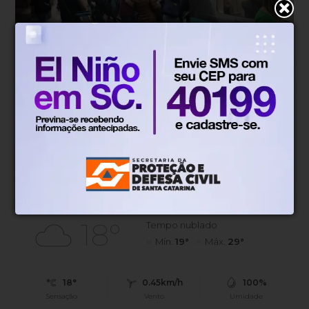
Geral
Há 16 horas
Termina a greve nas linhas de trens
em São Paulo
Sindicato mantém estado de greve para acompanhar
acordo
Blumenau, SC
18°
Tempo nublado
Mín.
19°
Máx.
29°
18°
0.45km/h
100%
Sensação
Vento
Umidade