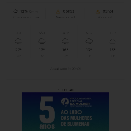
12%
06h53
05h51
(0mm)
Chance de chuva
Nascer do sol
Pôr do sol
SEX
SÁB
DOM
SEG
TER
27°
17°
16°
13°
13°
14°
14°
12°
11°
10°
Atualizado às 09h01
PUBLICIDADE